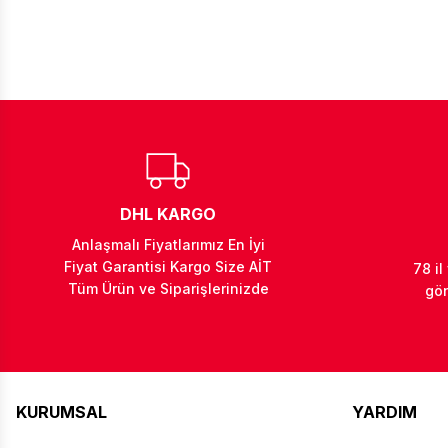
DHL KARGO
Anlaşmalı Fiyatlarımız En İyi
Fiyat Garantisi Kargo Size AİT
78 il
Tüm Ürün ve Siparişlerinizde
gön
KURUMSAL
YARDIM