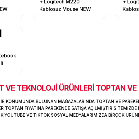
+ Logitech M220
+ Logi
NEW
Kablosuz Mouse NEW
Kablo
Sessiz RED
Sessiz
otebook
li
 VE TEKNOLOJİ ÜRÜNLERİ TOPTAN VE
MİR KONUMUNDA BULUNAN MAĞAZALARINDA TOPTAN VE PAREKEN
 TOPTAN FİYATINA PAREKENDE SATIŞA AÇILMIŞTIR SİTEMİZDE K
OK,YOUTUBE VE TİKTOK SOSYAL MEDYALARIMIZDA BİRÇOK ÜRÜNLER