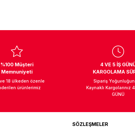
%100 Müşteri
4 VE 5 İŞ GÜN
Memnuniyeti
KARGOLAMA SÜR
 ve 18 ülkeden özenle
Sipariş Yoğunluğu
derilen ürünlerimiz
Kaynaklı Kargolarınız 4
GÜNÜ
SÖZLEŞMELER