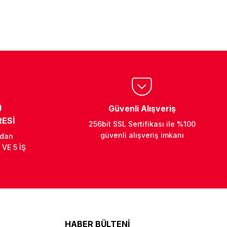
Ü
Güvenli Alışveriş
ESİ
256bit SSL Sertifikası ile %100
güvenli alışveriş imkanı
ndan
 VE 5 İŞ
HABER BÜLTENİ