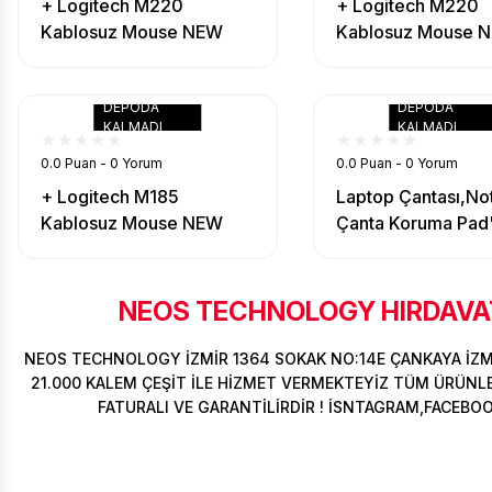
+ Logitech M220
+ Logitech M220
Kablosuz Mouse NEW
Kablosuz Mouse 
Sessiz BLUE
Sessiz Gray
DEPODA
DEPODA
KALMADI
KALMADI
0.0 Puan - 0 Yorum
0.0 Puan - 0 Yorum
+ Logitech M185
Laptop Çantası,N
Kablosuz Mouse NEW
Çanta Koruma Pad'
Sessiz Gray
1.Kalite
NEOS TECHNOLOGY HIRDAVAT
NEOS TECHNOLOGY İZMİR 1364 SOKAK NO:14E ÇANKAYA İZ
21.000 KALEM ÇEŞİT İLE HİZMET VERMEKTEYİZ TÜM ÜRÜNLER
FATURALI VE GARANTİLİRDİR ! İSNTAGRAM,FACEBO