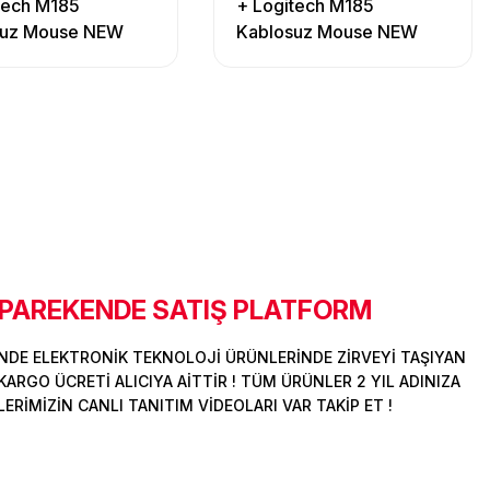
tech M185
+ Logitech M185
suz Mouse NEW
Kablosuz Mouse NEW
 RED
Sessiz Blue
 PAREKENDE SATIŞ PLATFORM
DE ELEKTRONİK TEKNOLOJİ ÜRÜNLERİNDE ZİRVEYİ TAŞIYAN
ARGO ÜCRETİ ALICIYA AİTTİR ! TÜM ÜRÜNLER 2 YIL ADINIZA
İMİZİN CANLI TANITIM VİDEOLARI VAR TAKİP ET !