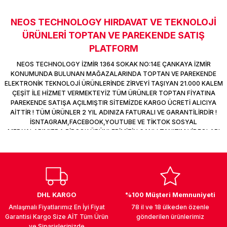
k Parça
d
TV Görüntü Ses Sistemleri
Yazıcı Kablo
NEOS TECHNOLOGY HIRDAVAT VE TEKNOLOJİ
Sitemize ilk yorumu siz yapın!
 & Masa Stand
USB Çoklayıcı
ÜRÜNLERİ TOPTAN VE PAREKENDE SATIŞ
PLATFORM
Deneyimini Paylaş
USB Ethernet
NEOS TECHNOLOGY İZMİR 1364 SOKAK NO:14E ÇANKAYA İZMİR
KONUMUNDA BULUNAN MAĞAZALARINDA TOPTAN VE PAREKENDE
ndirme
USB Ses Kartı
ELEKTRONİK TEKNOLOJİ ÜRÜNLERİNDE ZİRVEYİ TAŞIYAN 21.000 KALEM
ÇEŞİT İLE HİZMET VERMEKTEYİZ TÜM ÜRÜNLER TOPTAN FİYATINA
PAREKENDE SATIŞA AÇILMIŞTIR SİTEMİZDE KARGO ÜCRETİ ALICIYA
era
Yedekleme Ürünleri
AİTTİR ! TÜM ÜRÜNLER 2 YIL ADINIZA FATURALI VE GARANTİLİRDİR !
İSNTAGRAM,FACEBOOK,YOUTUBE VE TİKTOK SOSYAL
MEDYALARIMIZDA BİRÇOK ÜRÜNLERİMİZİN CANLI TANITIM VİDEOLARI
ar
kinası
VAR TAKİP ET !
DOCK
DHL KARGO
%100 Müşteri Memnuniyeti
Anlaşmalı Fiyatlarımız En İyi Fiyat
78 il ve 18 ülkeden özenle
Garantisi Kargo Size AİT Tüm Ürün
gönderilen ürünlerimiz
ve Siparişlerinizde