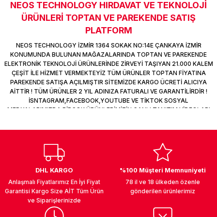
NEOS TECHNOLOGY HIRDAVAT VE TEKNOLOJİ
Sitemize ilk yorumu siz yapın!
k Parça
d
TV Görüntü Ses Sistemleri
Yazıcı Kablo
ÜRÜNLERİ TOPTAN VE PAREKENDE SATIŞ
PLATFORM
 & Masa Stand
USB Çoklayıcı
Deneyimini Paylaş
NEOS TECHNOLOGY İZMİR 1364 SOKAK NO:14E ÇANKAYA İZMİR
KONUMUNDA BULUNAN MAĞAZALARINDA TOPTAN VE PAREKENDE
USB Ethernet
ELEKTRONİK TEKNOLOJİ ÜRÜNLERİNDE ZİRVEYİ TAŞIYAN 21.000 KALEM
ÇEŞİT İLE HİZMET VERMEKTEYİZ TÜM ÜRÜNLER TOPTAN FİYATINA
ndirme
USB Ses Kartı
PAREKENDE SATIŞA AÇILMIŞTIR SİTEMİZDE KARGO ÜCRETİ ALICIYA
AİTTİR ! TÜM ÜRÜNLER 2 YIL ADINIZA FATURALI VE GARANTİLİRDİR !
İSNTAGRAM,FACEBOOK,YOUTUBE VE TİKTOK SOSYAL
era
Yedekleme Ürünleri
MEDYALARIMIZDA BİRÇOK ÜRÜNLERİMİZİN CANLI TANITIM VİDEOLARI
VAR TAKİP ET !
ar
kinası
DOCK
DHL KARGO
%100 Müşteri Memnuniyeti
Anlaşmalı Fiyatlarımız En İyi Fiyat
78 il ve 18 ülkeden özenle
Garantisi Kargo Size AİT Tüm Ürün
gönderilen ürünlerimiz
ve Siparişlerinizde