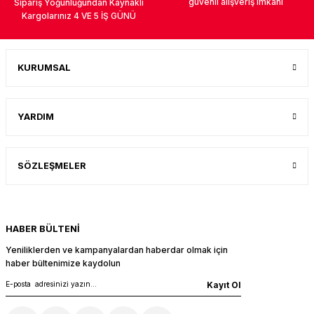
güvenli alışveriş imkanı
Sipariş Yoğunluğundan Kaynaklı
Kargolarınız 4 VE 5 İŞ GÜNÜ
KURUMSAL
YARDIM
SÖZLEŞMELER
HABER BÜLTENİ
Yeniliklerden ve kampanyalardan haberdar olmak için
haber bültenimize kaydolun
Kayıt Ol