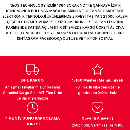
Deneyimini Paylaş
NEOS TECHNOLOGY İZMİR 1364 SOKAK NO:14E ÇANKAYA İZMİR
KONUMUNDA BULUNAN MAĞAZALARINDA TOPTAN VE PAREKENDE
ELEKTRONİK TEKNOLOJİ ÜRÜNLERİNDE ZİRVEYİ TAŞIYAN 21.000 KALEM
ÇEŞİT İLE HİZMET VERMEKTEYİZ TÜM ÜRÜNLER TOPTAN FİYATINA
PAREKENDE SATIŞA AÇILMIŞTIR SİTEMİZDE KARGO ÜCRETİ ALICIYA
UK
AİTTİR ! TÜM ÜRÜNLER 2 YIL ADINIZA FATURALI VE GARANTİLİRDİR !
İSNTAGRAM,FACEBOOK,YOUTUBE VE TİKTOK SOSYAL
MEDYALARIMIZDA BİRÇOK ÜRÜNLERİMİZİN CANLI TANITIM VİDEOLARI
VAR TAKİP ET !
DHL KARGO
%100 Müşteri Memnuniyeti
Anlaşmalı Fiyatlarımız En İyi Fiyat
78 il ve 18 ülkeden özenle
Garantisi Kargo Size AİT Tüm Ürün
gönderilen ürünlerimiz
ve Siparişlerinizde
4 VE 5 İŞ GÜNÜ KARGOLAMA
Güvenli Alışveriş
SÜRESİ
256bit SSL Sertifikası ile %100