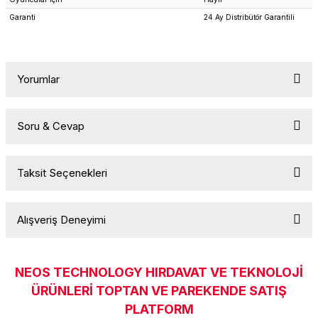
k Parça
d
TV Görüntü Ses Sistemleri
Yazıcı Kablo
Garanti
24 Ay Distribütör Garantili
 & Masa Stand
USB Çoklayıcı
Yorumlar
USB Ethernet
ndirme
USB Ses Kartı
Soru & Cevap
Bu ürüne ilk yorumu siz yapın!
era
Yedekleme Ürünleri
Taksit Seçenekleri
Yorum Yaz
Ürün hakkında henüz soru sorulmamış.
ar
kinası
Alışveriş Deneyimi
DOCK
Soru Sor
NEOS TECHNOLOGY HIRDAVAT VE TEKNOLOJİ
Sitemize ilk yorumu siz yapın!
ÜRÜNLERİ TOPTAN VE PAREKENDE SATIŞ
PLATFORM