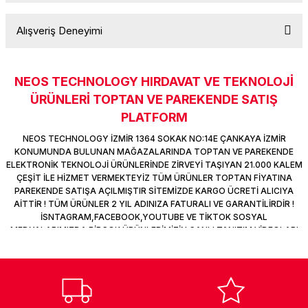
k Parça
d
TV Görüntü Ses Sistemleri
Yazıcı Kablo
Alışveriş Deneyimi
Soru Sor
 & Masa Stand
USB Çoklayıcı
USB Ethernet
NEOS TECHNOLOGY HIRDAVAT VE TEKNOLOJİ
Sitemize ilk yorumu siz yapın!
ÜRÜNLERİ TOPTAN VE PAREKENDE SATIŞ
ndirme
USB Ses Kartı
PLATFORM
Deneyimini Paylaş
NEOS TECHNOLOGY İZMİR 1364 SOKAK NO:14E ÇANKAYA İZMİR
era
Yedekleme Ürünleri
KONUMUNDA BULUNAN MAĞAZALARINDA TOPTAN VE PAREKENDE
ELEKTRONİK TEKNOLOJİ ÜRÜNLERİNDE ZİRVEYİ TAŞIYAN 21.000 KALEM
ÇEŞİT İLE HİZMET VERMEKTEYİZ TÜM ÜRÜNLER TOPTAN FİYATINA
ar
kinası
PAREKENDE SATIŞA AÇILMIŞTIR SİTEMİZDE KARGO ÜCRETİ ALICIYA
AİTTİR ! TÜM ÜRÜNLER 2 YIL ADINIZA FATURALI VE GARANTİLİRDİR !
DOCK
İSNTAGRAM,FACEBOOK,YOUTUBE VE TİKTOK SOSYAL
MEDYALARIMIZDA BİRÇOK ÜRÜNLERİMİZİN CANLI TANITIM VİDEOLARI
VAR TAKİP ET !