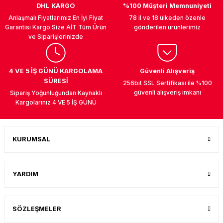
DHL KARGO
%100 Müşteri Memnuniyeti
Anlaşmalı Fiyatlarımız En İyi Fiyat
78 il ve 18 ülkeden özenle
Garantisi Kargo Size AİT Tüm Ürün
gönderilen ürünlerimiz
ve Siparişlerinizde
UK
4 VE 5 İŞ GÜNÜ KARGOLAMA
Güvenli Alışveriş
SÜRESİ
256bit SSL Sertifikası ile %100
güvenli alışveriş imkanı
Sipariş Yoğunluğundan Kaynaklı
Kargolarınız 4 VE 5 İŞ GÜNÜ
KURUMSAL
YARDIM
SÖZLEŞMELER