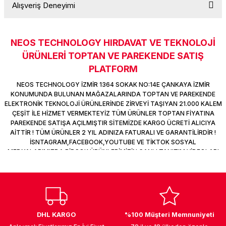
Alışveriş Deneyimi
k Parça
d
TV Görüntü Ses Sistemleri
Yazıcı Kablo
Soru Sor
 & Masa Stand
USB Çoklayıcı
NEOS TECHNOLOGY HIRDAVAT VE TEKNOLOJİ
Sitemize ilk yorumu siz yapın!
ÜRÜNLERİ TOPTAN VE PAREKENDE SATIŞ
USB Ethernet
PLATFORM
Deneyimini Paylaş
ndirme
USB Ses Kartı
NEOS TECHNOLOGY İZMİR 1364 SOKAK NO:14E ÇANKAYA İZMİR
KONUMUNDA BULUNAN MAĞAZALARINDA TOPTAN VE PAREKENDE
ELEKTRONİK TEKNOLOJİ ÜRÜNLERİNDE ZİRVEYİ TAŞIYAN 21.000 KALEM
era
Yedekleme Ürünleri
ÇEŞİT İLE HİZMET VERMEKTEYİZ TÜM ÜRÜNLER TOPTAN FİYATINA
PAREKENDE SATIŞA AÇILMIŞTIR SİTEMİZDE KARGO ÜCRETİ ALICIYA
ar
kinası
AİTTİR ! TÜM ÜRÜNLER 2 YIL ADINIZA FATURALI VE GARANTİLİRDİR !
İSNTAGRAM,FACEBOOK,YOUTUBE VE TİKTOK SOSYAL
MEDYALARIMIZDA BİRÇOK ÜRÜNLERİMİZİN CANLI TANITIM VİDEOLARI
DOCK
VAR TAKİP ET !
DHL KARGO
%100 Müşteri Memnuniyeti