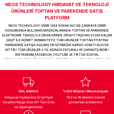
NEOS TECHNOLOGY HIRDAVAT VE TEKNOLOJİ
k Parça
d
TV Görüntü Ses Sistemleri
Yazıcı Kablo
Sitemize ilk yorumu siz yapın!
ÜRÜNLERİ TOPTAN VE PAREKENDE SATIŞ
 & Masa Stand
USB Çoklayıcı
PLATFORM
Deneyimini Paylaş
NEOS TECHNOLOGY İZMİR 1364 SOKAK NO:14E ÇANKAYA İZMİR
USB Ethernet
KONUMUNDA BULUNAN MAĞAZALARINDA TOPTAN VE PAREKENDE
ELEKTRONİK TEKNOLOJİ ÜRÜNLERİNDE ZİRVEYİ TAŞIYAN 21.000 KALEM
ÇEŞİT İLE HİZMET VERMEKTEYİZ TÜM ÜRÜNLER TOPTAN FİYATINA
ndirme
USB Ses Kartı
PAREKENDE SATIŞA AÇILMIŞTIR SİTEMİZDE KARGO ÜCRETİ ALICIYA
AİTTİR ! TÜM ÜRÜNLER 2 YIL ADINIZA FATURALI VE GARANTİLİRDİR !
era
Yedekleme Ürünleri
İSNTAGRAM,FACEBOOK,YOUTUBE VE TİKTOK SOSYAL
MEDYALARIMIZDA BİRÇOK ÜRÜNLERİMİZİN CANLI TANITIM VİDEOLARI
VAR TAKİP ET !
ar
kinası
DOCK
DHL KARGO
%100 Müşteri Memnuniyeti
Anlaşmalı Fiyatlarımız En İyi Fiyat
78 il ve 18 ülkeden özenle
Garantisi Kargo Size AİT Tüm Ürün
gönderilen ürünlerimiz
ve Siparişlerinizde