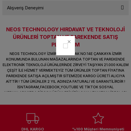
k Parça
d
TV Görüntü Ses Sistemleri
Yazıcı Kablo
Alışveriş Deneyimi
Soru Sor
 & Masa Stand
USB Çoklayıcı
NEOS TECHNOLOGY HIRDAVAT VE TEKNOLOJİ
Sitemize ilk yorumu siz yapın!
USB Ethernet
ÜRÜNLERİ TOPTAN VE PAREKENDE SATIŞ
PLATFORM
ndirme
USB Ses Kartı
Deneyimini Paylaş
NEOS TECHNOLOGY İZMİR 1364 SOKAK NO:14E ÇANKAYA İZMİR
KONUMUNDA BULUNAN MAĞAZALARINDA TOPTAN VE PAREKENDE
era
Yedekleme Ürünleri
ELEKTRONİK TEKNOLOJİ ÜRÜNLERİNDE ZİRVEYİ TAŞIYAN 21.000 KALEM
ÇEŞİT İLE HİZMET VERMEKTEYİZ TÜM ÜRÜNLER TOPTAN FİYATINA
PAREKENDE SATIŞA AÇILMIŞTIR SİTEMİZDE KARGO ÜCRETİ ALICIYA
ar
kinası
AİTTİR ! TÜM ÜRÜNLER 2 YIL ADINIZA FATURALI VE GARANTİLİRDİR !
İSNTAGRAM,FACEBOOK,YOUTUBE VE TİKTOK SOSYAL
DOCK
MEDYALARIMIZDA BİRÇOK ÜRÜNLERİMİZİN CANLI TANITIM VİDEOLARI
VAR TAKİP ET !
DHL KARGO
%100 Müşteri Memnuniyeti