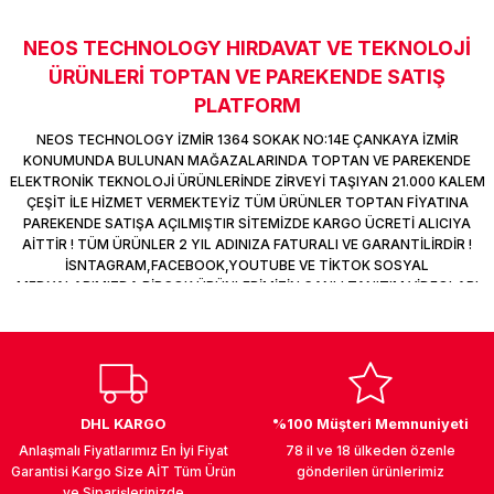
k Parça
d
TV Görüntü Ses Sistemleri
Yazıcı Kablo
NEOS TECHNOLOGY HIRDAVAT VE TEKNOLOJİ
Sitemize ilk yorumu siz yapın!
 & Masa Stand
USB Çoklayıcı
ÜRÜNLERİ TOPTAN VE PAREKENDE SATIŞ
PLATFORM
Deneyimini Paylaş
USB Ethernet
NEOS TECHNOLOGY İZMİR 1364 SOKAK NO:14E ÇANKAYA İZMİR
KONUMUNDA BULUNAN MAĞAZALARINDA TOPTAN VE PAREKENDE
ndirme
USB Ses Kartı
ELEKTRONİK TEKNOLOJİ ÜRÜNLERİNDE ZİRVEYİ TAŞIYAN 21.000 KALEM
ÇEŞİT İLE HİZMET VERMEKTEYİZ TÜM ÜRÜNLER TOPTAN FİYATINA
PAREKENDE SATIŞA AÇILMIŞTIR SİTEMİZDE KARGO ÜCRETİ ALICIYA
era
Yedekleme Ürünleri
AİTTİR ! TÜM ÜRÜNLER 2 YIL ADINIZA FATURALI VE GARANTİLİRDİR !
İSNTAGRAM,FACEBOOK,YOUTUBE VE TİKTOK SOSYAL
MEDYALARIMIZDA BİRÇOK ÜRÜNLERİMİZİN CANLI TANITIM VİDEOLARI
ar
kinası
VAR TAKİP ET !
DOCK
DHL KARGO
%100 Müşteri Memnuniyeti
Anlaşmalı Fiyatlarımız En İyi Fiyat
78 il ve 18 ülkeden özenle
Garantisi Kargo Size AİT Tüm Ürün
gönderilen ürünlerimiz
ve Siparişlerinizde