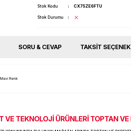
Stok Kodu
CX75ZE6FTU
Stok Durumu
SORU & CEVAP
TAKSIT SEÇENEK
f Mavi Renk
 VE TEKNOLOJİ ÜRÜNLERİ TOPTAN VE
Ürün hakkında henüz soru sorulmamış.
Bu ürüne ilk yorumu siz yapın!
Sitemize ilk yorumu siz yapın!