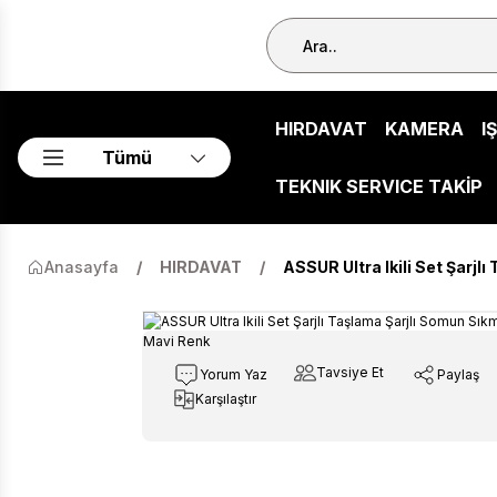
HIRDAVAT
KAMERA
I
Tümü
TEKNIK SERVICE TAKİP
Anasayfa
HIRDAVAT
ASSUR Ultra Ikili Set Şarj
Tavsiye Et
Yorum Yaz
Paylaş
Karşılaştır