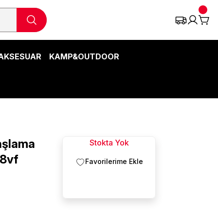
AKSESUAR
KAMP&OUTDOOR
Taşlama
Stokta Yok
58vf