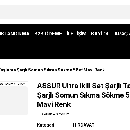
ŞIKLANDIRMA
B2B ÖDEME
İLETİŞİM
BAYİ OL
ARAÇ 
lı Taşlama Şarjlı Somun Sıkma Sökme 58vf Mavi Renk
ASSUR Ultra Ikili Set Şarjlı 
Şarjlı Somun Sıkma Sökme 
Mavi Renk
0 Puan - 0 Yorum
Kategori
HIRDAVAT