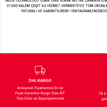
NEOS TECHNOLOGY İZMİR 1364 SOKAK NO:14E ÇANKAYA İZ
21.000 KALEM ÇEŞİT İLE HİZMET VERMEKTEYİZ TÜM ÜRÜNLER
FATURALI VE GARANTİLİRDİR ! İSNTAGRAM,FACEBO
DHL KARGO
Anlaşmalı Fiyatlarımız En İyi
Fiyat Garantisi Kargo Size AİT
78 il
Tüm Ürün ve Siparişlerinizde
gön