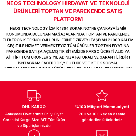
NEOS TECHNOLOGY HIRDAVAT VE TEKNOLOJİ
Sitemize ilk yorumu siz yapın!
k Parça
d
TV Görüntü Ses Sistemleri
Yazıcı Kablo
ÜRÜNLERİ TOPTAN VE PAREKENDE SATIŞ
PLATFORM
 & Masa Stand
USB Çoklayıcı
Deneyimini Paylaş
NEOS TECHNOLOGY İZMİR 1364 SOKAK NO:14E ÇANKAYA İZMİR
KONUMUNDA BULUNAN MAĞAZALARINDA TOPTAN VE PAREKENDE
USB Ethernet
ELEKTRONİK TEKNOLOJİ ÜRÜNLERİNDE ZİRVEYİ TAŞIYAN 21.000 KALEM
ÇEŞİT İLE HİZMET VERMEKTEYİZ TÜM ÜRÜNLER TOPTAN FİYATINA
ndirme
USB Ses Kartı
PAREKENDE SATIŞA AÇILMIŞTIR SİTEMİZDE KARGO ÜCRETİ ALICIYA
AİTTİR ! TÜM ÜRÜNLER 2 YIL ADINIZA FATURALI VE GARANTİLİRDİR !
İSNTAGRAM,FACEBOOK,YOUTUBE VE TİKTOK SOSYAL
era
Yedekleme Ürünleri
MEDYALARIMIZDA BİRÇOK ÜRÜNLERİMİZİN CANLI TANITIM VİDEOLARI
VAR TAKİP ET !
ar
kinası
DOCK
DHL KARGO
%100 Müşteri Memnuniyeti
Anlaşmalı Fiyatlarımız En İyi Fiyat
78 il ve 18 ülkeden özenle
Garantisi Kargo Size AİT Tüm Ürün
gönderilen ürünlerimiz
ve Siparişlerinizde