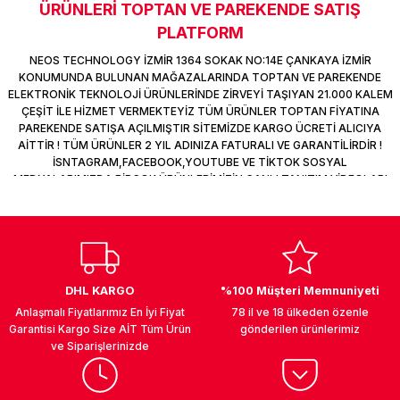
ÜRÜNLERİ TOPTAN VE PAREKENDE SATIŞ
k Parça
d
TV Görüntü Ses Sistemleri
Yazıcı Kablo
PLATFORM
Deneyimini Paylaş
 & Masa Stand
USB Çoklayıcı
NEOS TECHNOLOGY İZMİR 1364 SOKAK NO:14E ÇANKAYA İZMİR
KONUMUNDA BULUNAN MAĞAZALARINDA TOPTAN VE PAREKENDE
ELEKTRONİK TEKNOLOJİ ÜRÜNLERİNDE ZİRVEYİ TAŞIYAN 21.000 KALEM
USB Ethernet
ÇEŞİT İLE HİZMET VERMEKTEYİZ TÜM ÜRÜNLER TOPTAN FİYATINA
PAREKENDE SATIŞA AÇILMIŞTIR SİTEMİZDE KARGO ÜCRETİ ALICIYA
AİTTİR ! TÜM ÜRÜNLER 2 YIL ADINIZA FATURALI VE GARANTİLİRDİR !
ndirme
USB Ses Kartı
İSNTAGRAM,FACEBOOK,YOUTUBE VE TİKTOK SOSYAL
MEDYALARIMIZDA BİRÇOK ÜRÜNLERİMİZİN CANLI TANITIM VİDEOLARI
era
Yedekleme Ürünleri
VAR TAKİP ET !
ar
kinası
DOCK
DHL KARGO
%100 Müşteri Memnuniyeti
Anlaşmalı Fiyatlarımız En İyi Fiyat
78 il ve 18 ülkeden özenle
Garantisi Kargo Size AİT Tüm Ürün
gönderilen ürünlerimiz
ve Siparişlerinizde