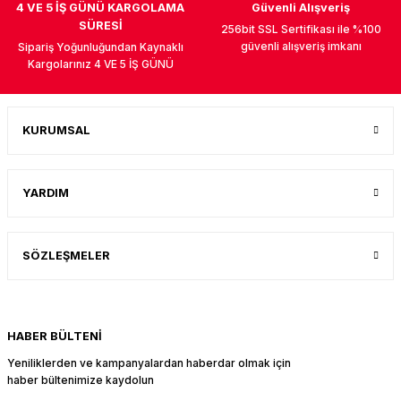
4 VE 5 İŞ GÜNÜ KARGOLAMA
Güvenli Alışveriş
SÜRESİ
256bit SSL Sertifikası ile %100
güvenli alışveriş imkanı
Sipariş Yoğunluğundan Kaynaklı
Kargolarınız 4 VE 5 İŞ GÜNÜ
UK
KURUMSAL
YARDIM
SÖZLEŞMELER
HABER BÜLTENİ
Yeniliklerden ve kampanyalardan haberdar olmak için
haber bültenimize kaydolun