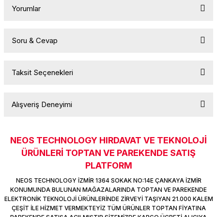
Yorumlar
Soru & Cevap
Bu ürüne ilk yorumu siz yapın!
Taksit Seçenekleri
Yorum Yaz
Ürün hakkında henüz soru sorulmamış.
Alışveriş Deneyimi
Soru Sor
NEOS TECHNOLOGY HIRDAVAT VE TEKNOLOJİ
Sitemize ilk yorumu siz yapın!
ÜRÜNLERİ TOPTAN VE PAREKENDE SATIŞ
PLATFORM
Deneyimini Paylaş
NEOS TECHNOLOGY İZMİR 1364 SOKAK NO:14E ÇANKAYA İZMİR
KONUMUNDA BULUNAN MAĞAZALARINDA TOPTAN VE PAREKENDE
ELEKTRONİK TEKNOLOJİ ÜRÜNLERİNDE ZİRVEYİ TAŞIYAN 21.000 KALEM
ÇEŞİT İLE HİZMET VERMEKTEYİZ TÜM ÜRÜNLER TOPTAN FİYATINA