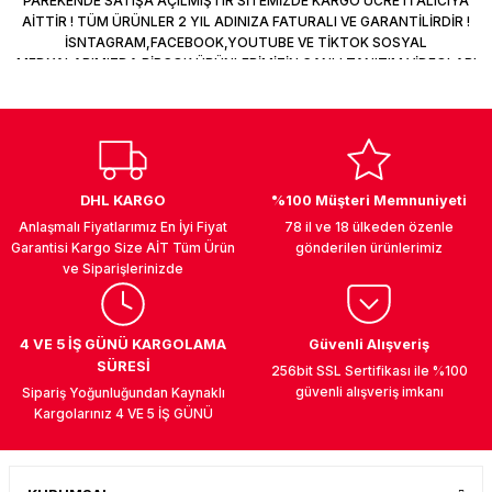
PAREKENDE SATIŞA AÇILMIŞTIR SİTEMİZDE KARGO ÜCRETİ ALICIYA
AİTTİR ! TÜM ÜRÜNLER 2 YIL ADINIZA FATURALI VE GARANTİLİRDİR !
İSNTAGRAM,FACEBOOK,YOUTUBE VE TİKTOK SOSYAL
MEDYALARIMIZDA BİRÇOK ÜRÜNLERİMİZİN CANLI TANITIM VİDEOLARI
VAR TAKİP ET !
DHL KARGO
%100 Müşteri Memnuniyeti
Anlaşmalı Fiyatlarımız En İyi Fiyat
78 il ve 18 ülkeden özenle
Garantisi Kargo Size AİT Tüm Ürün
gönderilen ürünlerimiz
ve Siparişlerinizde
4 VE 5 İŞ GÜNÜ KARGOLAMA
Güvenli Alışveriş
SÜRESİ
256bit SSL Sertifikası ile %100
güvenli alışveriş imkanı
Sipariş Yoğunluğundan Kaynaklı
Kargolarınız 4 VE 5 İŞ GÜNÜ