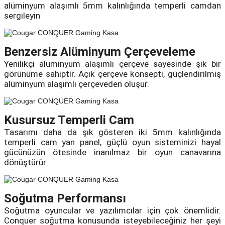
alüminyum alaşımlı 5mm kalınlığında temperli camdan
k Parça
d
TV Görüntü Ses Sistemleri
Yazıcı Kablo
sergileyin
 & Masa Stand
USB Çoklayıcı
Benzersiz Alüminyum Çerçeveleme
USB Ethernet
Yenilikçi alüminyum alaşımlı çerçeve sayesinde şık bir
görünüme sahiptir. Açık çerçeve konsepti, güçlendirilmiş
ndirme
USB Ses Kartı
alüminyum alaşımlı çerçeveden oluşur.
era
Yedekleme Ürünleri
Kusursuz Temperli Cam
Tasarımı daha da şık gösteren iki 5mm kalınlığında
ar
kinası
temperli cam yan panel, güçlü oyun sisteminizi hayal
gücünüzün ötesinde inanılmaz bir oyun canavarına
DOCK
dönüştürür.
Soğutma Performansı
Soğutma oyuncular ve yazılımcılar için çok önemlidir.
Conquer soğutma konusunda isteyebileceğiniz her şeyi