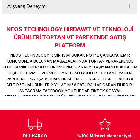
k Parça
d
TV Görüntü Ses Sistemleri
Yazıcı Kablo
Alışveriş Deneyimi
Soru Sor
 & Masa Stand
USB Çoklayıcı
NEOS TECHNOLOGY HIRDAVAT VE TEKNOLOJİ
Sitemize ilk yorumu siz yapın!
USB Ethernet
ÜRÜNLERİ TOPTAN VE PAREKENDE SATIŞ
PLATFORM
Deneyimini Paylaş
ndirme
USB Ses Kartı
NEOS TECHNOLOGY İZMİR 1364 SOKAK NO:14E ÇANKAYA İZMİR
KONUMUNDA BULUNAN MAĞAZALARINDA TOPTAN VE PAREKENDE
era
Yedekleme Ürünleri
ELEKTRONİK TEKNOLOJİ ÜRÜNLERİNDE ZİRVEYİ TAŞIYAN 21.000 KALEM
ÇEŞİT İLE HİZMET VERMEKTEYİZ TÜM ÜRÜNLER TOPTAN FİYATINA
PAREKENDE SATIŞA AÇILMIŞTIR SİTEMİZDE KARGO ÜCRETİ ALICIYA
ar
kinası
AİTTİR ! TÜM ÜRÜNLER 2 YIL ADINIZA FATURALI VE GARANTİLİRDİR !
İSNTAGRAM,FACEBOOK,YOUTUBE VE TİKTOK SOSYAL
MEDYALARIMIZDA BİRÇOK ÜRÜNLERİMİZİN CANLI TANITIM VİDEOLARI
DOCK
VAR TAKİP ET !
DHL KARGO
%100 Müşteri Memnuniyeti