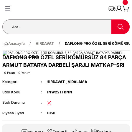
Geri Dön
Geri Dön
Geri Dön
Geri Dön
Geri Dön
Geri Dön
Geri Dön
KAMERA
TDOOR
LEKTRONİĞİ
Kabinet
Kamera Kablosu
KAYNAK
YEDEKPARÇA
OCAK&ATEŞ
Adaptör Çeşitleri
Bilgisayar Çevre Birimleri
Bilgisayar Kasası
Extender
Fan
Güç Kaynağı
Harddisk
Kablo Çeşitleri
Modem & Ağ Ürünleri
PCİ Kart
SNPC Adaptör
Teknik Servis Parçaları
UPS Güç Kaynağı
Webcam
Yazıcı ve Kartuş
3.5MM Cep Telefonu Kulaklık
Bluetooth Kulaklık
Ekran Koruyucu
Fullbody & Ekran Kesme Maki
Kamera Koruyucu
KILIF Çeşitleri
Powerbank
Tablet ve Yedek Parça
WATCH Aksesuar
2.EL&Outlet
Akım Korumalı Priz
Hazır PC+Bilgisayar
IŞIKLANDIRMA
KOLTUK TAKIMI
MUTFAK
Müzik & Seslendirme
Pil Çeşitleri
RT
M
ri
fonu Kulaklık
4U
2+1 0.50
200A
BATARYA/YEDEKPARÇA
TERMOS
48V Bisiklet Adaptörü
Baskül
Kasalar
HDMİ Extender
Kontrol Sistemli Fan
Power Supply
2.5 Notebook Harddisk
HDMİ Kablo
Ağ Ürünleri Yedek Parça
Pcı Kartlar
10A Adaptör
Lehim Teli
12V 7A Akü
Web Camerası
Barkod Okuyucular
Kulaklık/Mp3/Ses
Airpods Modelleri
APPLE
Fullbody Cover
APPLE
IPHONE 11
10.000mAh
10.1 '' Tablet
Ekran Koruyucu&Kırılmaz
Notebook
Priz
İNTEL PENTIUM
GÜÇLÜ FENERLER
Çay SETİ TAKIM
RONDO
16CM Hoparlör
PIL
Anasayfa
HIRDAVAT
DAFLONG PRO ÖZEL SERİ KÖMÜRSÜZ
e Birimleri
i SimKART
Priz
7U
GAZSIZ/GAZALTI
EKSTRA TAKIMLAR
Kayıt Cihazı Adaptör
Bluetooth
HDMİ Splitter
Kule Tipi CPU Fan
3.5 Harddisk
6.3MM Aux Jack
BNC
15A Adaptör
Ölçüm ve Test Aletleri
UPS Güç Kaynağı
Barkod Yazıcılar
HİKING
IPHONE 12
5.000mAh
7 '' Tablet
Kordon Çeşitleri
Ses Sistemi
SOKAK LAMBASI
Anfi
DAFLONG PRO ÖZEL SERİ KÖMÜRSÜZ 84 PARÇA
ARMUT BATARYA DARBELİ ŞARJLI MATKAP-SRI
Jack
SI
sı
lık
endirici
YEDEK PARÇA
Modem Adaptör
Çevre Birimleri
HDMİ Switch
RGB Kasa Fanı
7/24 Güvenlik Harddisk
Çevirici
CAT6 UTP 23AWG
20A Adaptör
Spray Çeşitleri
Kartuşlar
HONOR
IPHONE 12PRO
6.000mAh
8'' Tablet
Şarj Aleti&Kablo
TV&Monitör
0 Puan - 0 Yorum
E
L/FAN
aker
Monitör Adaptörü
Harddisk Kutuları
KWM Switch
Standart İşlemci Fan
M.2 SSD Disk
Display Kablo
Ethernet Kartları
30A Adaptör
Tornavida Set
Rulo ve Etiket
KAAN
IPHONE 12PROMAX
8.000mAh
9'' Tablet
WATCH Akıllı Saat
Kategori
HIRDAVAT
,
VİDALAMA
Stok Kodu
1NW221TBNN
u
rge
Notebook Adaptör
Kablolu Set
VGA Extender
Standart Kasa Fan
SSD Harddisk
DVİ DVİ Kablo
Kablo Tester/Bulucu
5A adaptör
Yapıştırıcı
Şeritler
LG
IPHONE 13
Tablet Kılıf/Koruma
Stok Durumu
u
an Kesme Makinası
a ve Süsleme
Santral Adaptörü
Klavye
VGA Splitter
Taşınabilir Disk
Güç Kabloları
Modem & Access Point
Toner
OMİX
IPHONE 13PRO
Tablet Şarj/Kablo
Piyasa Fiyatı
1850
ZA KARTI/HARDDİSK
ucu
 Makinası
Tamir Uçları
Kulaklık
VGA Switch
Kablo Çeşitleri
Pense
Yazıcılar
One PLUS
IPHONE 13PROMAX
Tavsiye Et
Karşılaştır
Yorum Yaz
Paylaş