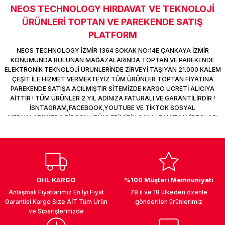
NEOS TECHNOLOGY HIRDAVAT VE TEKNOLOJİ
k Parça
d
TV Görüntü Ses Sistemleri
Yazıcı Kablo
Sitemize ilk yorumu siz yapın!
ÜRÜNLERİ TOPTAN VE PAREKENDE SATIŞ
 & Masa Stand
USB Çoklayıcı
PLATFORM
Deneyimini Paylaş
NEOS TECHNOLOGY İZMİR 1364 SOKAK NO:14E ÇANKAYA İZMİR
USB Ethernet
KONUMUNDA BULUNAN MAĞAZALARINDA TOPTAN VE PAREKENDE
ELEKTRONİK TEKNOLOJİ ÜRÜNLERİNDE ZİRVEYİ TAŞIYAN 21.000 KALEM
ÇEŞİT İLE HİZMET VERMEKTEYİZ TÜM ÜRÜNLER TOPTAN FİYATINA
ndirme
USB Ses Kartı
PAREKENDE SATIŞA AÇILMIŞTIR SİTEMİZDE KARGO ÜCRETİ ALICIYA
AİTTİR ! TÜM ÜRÜNLER 2 YIL ADINIZA FATURALI VE GARANTİLİRDİR !
era
Yedekleme Ürünleri
İSNTAGRAM,FACEBOOK,YOUTUBE VE TİKTOK SOSYAL
MEDYALARIMIZDA BİRÇOK ÜRÜNLERİMİZİN CANLI TANITIM VİDEOLARI
VAR TAKİP ET !
ar
kinası
DOCK
DHL KARGO
%100 Müşteri Memnuniyeti
Anlaşmalı Fiyatlarımız En İyi Fiyat
78 il ve 18 ülkeden özenle
Garantisi Kargo Size AİT Tüm Ürün
gönderilen ürünlerimiz
ve Siparişlerinizde