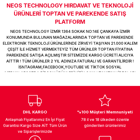
NEOS TECHNOLOGY HIRDAVAT VE TEKNOLOJİ
k Parça
d
TV Görüntü Ses Sistemleri
Yazıcı Kablo
Sitemize ilk yorumu siz yapın!
ÜRÜNLERİ TOPTAN VE PAREKENDE SATIŞ
 & Masa Stand
USB Çoklayıcı
PLATFORM
Deneyimini Paylaş
NEOS TECHNOLOGY İZMİR 1364 SOKAK NO:14E ÇANKAYA İZMİR
USB Ethernet
KONUMUNDA BULUNAN MAĞAZALARINDA TOPTAN VE PAREKENDE
ELEKTRONİK TEKNOLOJİ ÜRÜNLERİNDE ZİRVEYİ TAŞIYAN 21.000 KALEM
ÇEŞİT İLE HİZMET VERMEKTEYİZ TÜM ÜRÜNLER TOPTAN FİYATINA
ndirme
USB Ses Kartı
PAREKENDE SATIŞA AÇILMIŞTIR SİTEMİZDE KARGO ÜCRETİ ALICIYA
AİTTİR ! TÜM ÜRÜNLER 2 YIL ADINIZA FATURALI VE GARANTİLİRDİR !
era
Yedekleme Ürünleri
İSNTAGRAM,FACEBOOK,YOUTUBE VE TİKTOK SOSYAL
MEDYALARIMIZDA BİRÇOK ÜRÜNLERİMİZİN CANLI TANITIM VİDEOLARI
VAR TAKİP ET !
ar
kinası
DOCK
DHL KARGO
%100 Müşteri Memnuniyeti
Anlaşmalı Fiyatlarımız En İyi Fiyat
78 il ve 18 ülkeden özenle
Garantisi Kargo Size AİT Tüm Ürün
gönderilen ürünlerimiz
ve Siparişlerinizde