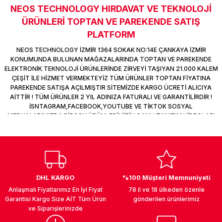
NEOS TECHNOLOGY HIRDAVAT VE TEKNOLOJİ
k Parça
d
TV Görüntü Ses Sistemleri
Yazıcı Kablo
Sitemize ilk yorumu siz yapın!
ÜRÜNLERİ TOPTAN VE PAREKENDE SATIŞ
 & Masa Stand
USB Çoklayıcı
PLATFORM
Deneyimini Paylaş
NEOS TECHNOLOGY İZMİR 1364 SOKAK NO:14E ÇANKAYA İZMİR
USB Ethernet
KONUMUNDA BULUNAN MAĞAZALARINDA TOPTAN VE PAREKENDE
ELEKTRONİK TEKNOLOJİ ÜRÜNLERİNDE ZİRVEYİ TAŞIYAN 21.000 KALEM
ÇEŞİT İLE HİZMET VERMEKTEYİZ TÜM ÜRÜNLER TOPTAN FİYATINA
ndirme
USB Ses Kartı
PAREKENDE SATIŞA AÇILMIŞTIR SİTEMİZDE KARGO ÜCRETİ ALICIYA
AİTTİR ! TÜM ÜRÜNLER 2 YIL ADINIZA FATURALI VE GARANTİLİRDİR !
era
Yedekleme Ürünleri
İSNTAGRAM,FACEBOOK,YOUTUBE VE TİKTOK SOSYAL
MEDYALARIMIZDA BİRÇOK ÜRÜNLERİMİZİN CANLI TANITIM VİDEOLARI
VAR TAKİP ET !
ar
kinası
DOCK
DHL KARGO
%100 Müşteri Memnuniyeti
Anlaşmalı Fiyatlarımız En İyi Fiyat
78 il ve 18 ülkeden özenle
Garantisi Kargo Size AİT Tüm Ürün
gönderilen ürünlerimiz
ve Siparişlerinizde