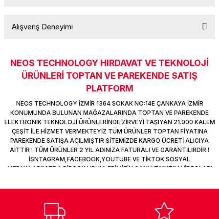
Ürün hakkında henüz soru sorulmamış.
k Parça
d
TV Görüntü Ses Sistemleri
Yazıcı Kablo
Alışveriş Deneyimi
Soru Sor
 & Masa Stand
USB Çoklayıcı
USB Ethernet
NEOS TECHNOLOGY HIRDAVAT VE TEKNOLOJİ
Sitemize ilk yorumu siz yapın!
ÜRÜNLERİ TOPTAN VE PAREKENDE SATIŞ
ndirme
USB Ses Kartı
PLATFORM
Deneyimini Paylaş
NEOS TECHNOLOGY İZMİR 1364 SOKAK NO:14E ÇANKAYA İZMİR
era
Yedekleme Ürünleri
KONUMUNDA BULUNAN MAĞAZALARINDA TOPTAN VE PAREKENDE
ELEKTRONİK TEKNOLOJİ ÜRÜNLERİNDE ZİRVEYİ TAŞIYAN 21.000 KALEM
ar
kinası
ÇEŞİT İLE HİZMET VERMEKTEYİZ TÜM ÜRÜNLER TOPTAN FİYATINA
PAREKENDE SATIŞA AÇILMIŞTIR SİTEMİZDE KARGO ÜCRETİ ALICIYA
AİTTİR ! TÜM ÜRÜNLER 2 YIL ADINIZA FATURALI VE GARANTİLİRDİR !
DOCK
İSNTAGRAM,FACEBOOK,YOUTUBE VE TİKTOK SOSYAL
MEDYALARIMIZDA BİRÇOK ÜRÜNLERİMİZİN CANLI TANITIM VİDEOLARI
VAR TAKİP ET !