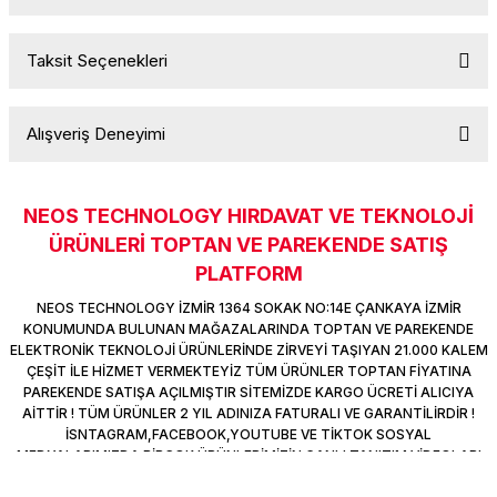
Bu ürüne ilk yorumu siz yapın!
Taksit Seçenekleri
Yorum Yaz
Ürün hakkında henüz soru sorulmamış.
Alışveriş Deneyimi
Soru Sor
NEOS TECHNOLOGY HIRDAVAT VE TEKNOLOJİ
Sitemize ilk yorumu siz yapın!
ÜRÜNLERİ TOPTAN VE PAREKENDE SATIŞ
PLATFORM
Deneyimini Paylaş
NEOS TECHNOLOGY İZMİR 1364 SOKAK NO:14E ÇANKAYA İZMİR
KONUMUNDA BULUNAN MAĞAZALARINDA TOPTAN VE PAREKENDE
ELEKTRONİK TEKNOLOJİ ÜRÜNLERİNDE ZİRVEYİ TAŞIYAN 21.000 KALEM
ÇEŞİT İLE HİZMET VERMEKTEYİZ TÜM ÜRÜNLER TOPTAN FİYATINA
PAREKENDE SATIŞA AÇILMIŞTIR SİTEMİZDE KARGO ÜCRETİ ALICIYA
AİTTİR ! TÜM ÜRÜNLER 2 YIL ADINIZA FATURALI VE GARANTİLİRDİR !
İSNTAGRAM,FACEBOOK,YOUTUBE VE TİKTOK SOSYAL
MEDYALARIMIZDA BİRÇOK ÜRÜNLERİMİZİN CANLI TANITIM VİDEOLARI
VAR TAKİP ET !