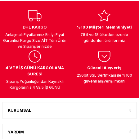
DHL KARGO
%100 Müşteri Memnuniyeti
Anlaşmalı Fiyatlarımız En İyi Fiyat
78 il ve 18 ülkeden özenle
Garantisi Kargo Size AİT Tüm Ürün
gönderilen ürünlerimiz
ve Siparişlerinizde
4 VE 5 İŞ GÜNÜ KARGOLAMA
Güvenli Alışveriş
SÜRESİ
256bit SSL Sertifikası ile %100
güvenli alışveriş imkanı
Sipariş Yoğunluğundan Kaynaklı
Kargolarınız 4 VE 5 İŞ GÜNÜ
KURUMSAL
YARDIM