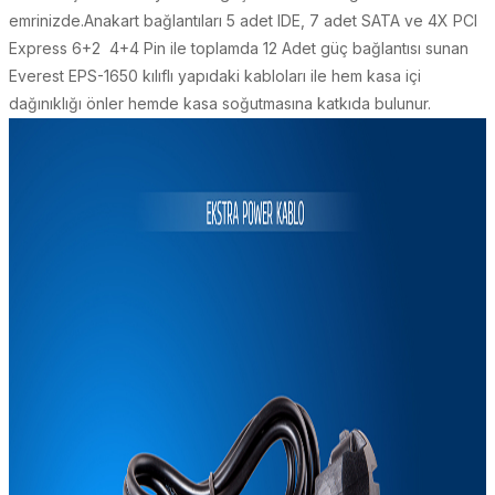
emrinizde.Anakart bağlantıları 5 adet IDE, 7 adet SATA ve 4X PCI
Express 6+2 4+4 Pin ile toplamda 12 Adet güç bağlantısı sunan
Everest EPS-1650 kılıflı yapıdaki kabloları ile hem kasa içi
dağınıklığı önler hemde kasa soğutmasına katkıda bulunur.