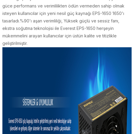
güce performans ve verimlilikten ödün vermeden sahip olmak
isteyen kullanıcılar için yeni nesil güç kaynağı EPS-1650 1650'ı
tasarladı.%90'ı aşan verimliliği, Yüksek güçlü ve sessiz fanı,
ekstra soğutma teknolojisi ile Everest EPS-1650 herşeyin
UK
mükemmelini arayan kullanıcılar için üstün kalite ve titizlikle
geliştirilmiştir.