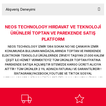
k Parça
d
TV Görüntü Ses Sistemleri
Yazıcı Kablo
Alışveriş Deneyimi
Soru Sor
 & Masa Stand
USB Çoklayıcı
NEOS TECHNOLOGY HIRDAVAT VE TEKNOLOJİ
USB Ethernet
Sitemize ilk yorumu siz yapın!
ÜRÜNLERİ TOPTAN VE PAREKENDE SATIŞ
PLATFORM
ndirme
USB Ses Kartı
Deneyimini Paylaş
NEOS TECHNOLOGY İZMİR 1364 SOKAK NO:14E ÇANKAYA İZMİR
era
Yedekleme Ürünleri
KONUMUNDA BULUNAN MAĞAZALARINDA TOPTAN VE PAREKENDE
ELEKTRONİK TEKNOLOJİ ÜRÜNLERİNDE ZİRVEYİ TAŞIYAN 21.000 KALEM
ÇEŞİT İLE HİZMET VERMEKTEYİZ TÜM ÜRÜNLER TOPTAN FİYATINA
ar
kinası
PAREKENDE SATIŞA AÇILMIŞTIR SİTEMİZDE KARGO ÜCRETİ ALICIYA
AİTTİR ! TÜM ÜRÜNLER 2 YIL ADINIZA FATURALI VE GARANTİLİRDİR !
İSNTAGRAM,FACEBOOK,YOUTUBE VE TİKTOK SOSYAL
DOCK
MEDYALARIMIZDA BİRÇOK ÜRÜNLERİMİZİN CANLI TANITIM VİDEOLARI
VAR TAKİP ET !