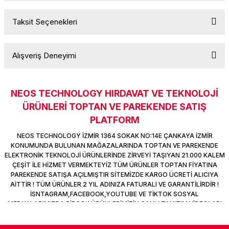
k Parça
d
TV Görüntü Ses Sistemleri
Yazıcı Kablo
Taksit Seçenekleri
Yorum Yaz
Ürün hakkında henüz soru sorulmamış.
 & Masa Stand
USB Çoklayıcı
Alışveriş Deneyimi
USB Ethernet
Soru Sor
ndirme
USB Ses Kartı
NEOS TECHNOLOGY HIRDAVAT VE TEKNOLOJİ
Sitemize ilk yorumu siz yapın!
ÜRÜNLERİ TOPTAN VE PAREKENDE SATIŞ
era
Yedekleme Ürünleri
PLATFORM
Deneyimini Paylaş
ar
kinası
NEOS TECHNOLOGY İZMİR 1364 SOKAK NO:14E ÇANKAYA İZMİR
KONUMUNDA BULUNAN MAĞAZALARINDA TOPTAN VE PAREKENDE
ELEKTRONİK TEKNOLOJİ ÜRÜNLERİNDE ZİRVEYİ TAŞIYAN 21.000 KALEM
DOCK
ÇEŞİT İLE HİZMET VERMEKTEYİZ TÜM ÜRÜNLER TOPTAN FİYATINA
PAREKENDE SATIŞA AÇILMIŞTIR SİTEMİZDE KARGO ÜCRETİ ALICIYA
AİTTİR ! TÜM ÜRÜNLER 2 YIL ADINIZA FATURALI VE GARANTİLİRDİR !
İSNTAGRAM,FACEBOOK,YOUTUBE VE TİKTOK SOSYAL
MEDYALARIMIZDA BİRÇOK ÜRÜNLERİMİZİN CANLI TANITIM VİDEOLARI
VAR TAKİP ET !