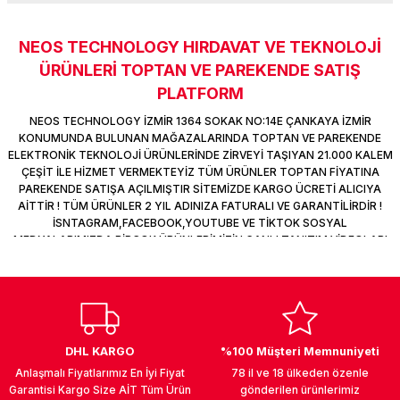
k Parça
d
TV Görüntü Ses Sistemleri
Yazıcı Kablo
NEOS TECHNOLOGY HIRDAVAT VE TEKNOLOJİ
Sitemize ilk yorumu siz yapın!
 & Masa Stand
USB Çoklayıcı
ÜRÜNLERİ TOPTAN VE PAREKENDE SATIŞ
PLATFORM
USB Ethernet
Deneyimini Paylaş
NEOS TECHNOLOGY İZMİR 1364 SOKAK NO:14E ÇANKAYA İZMİR
KONUMUNDA BULUNAN MAĞAZALARINDA TOPTAN VE PAREKENDE
ndirme
USB Ses Kartı
ELEKTRONİK TEKNOLOJİ ÜRÜNLERİNDE ZİRVEYİ TAŞIYAN 21.000 KALEM
ÇEŞİT İLE HİZMET VERMEKTEYİZ TÜM ÜRÜNLER TOPTAN FİYATINA
PAREKENDE SATIŞA AÇILMIŞTIR SİTEMİZDE KARGO ÜCRETİ ALICIYA
era
Yedekleme Ürünleri
AİTTİR ! TÜM ÜRÜNLER 2 YIL ADINIZA FATURALI VE GARANTİLİRDİR !
İSNTAGRAM,FACEBOOK,YOUTUBE VE TİKTOK SOSYAL
ar
kinası
MEDYALARIMIZDA BİRÇOK ÜRÜNLERİMİZİN CANLI TANITIM VİDEOLARI
VAR TAKİP ET !
DOCK
DHL KARGO
%100 Müşteri Memnuniyeti
Anlaşmalı Fiyatlarımız En İyi Fiyat
78 il ve 18 ülkeden özenle
Garantisi Kargo Size AİT Tüm Ürün
gönderilen ürünlerimiz