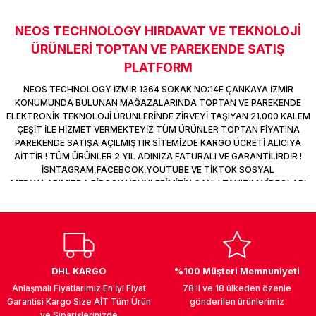
k Parça
d
TV Görüntü Ses Sistemleri
Yazıcı Kablo
NEOS TECHNOLOGY HIRDAVAT VE TEKNOLOJİ
Sitemize ilk yorumu siz yapın!
 & Masa Stand
USB Çoklayıcı
ÜRÜNLERİ TOPTAN VE PAREKENDE SATIŞ
PLATFORM
Deneyimini Paylaş
USB Ethernet
NEOS TECHNOLOGY İZMİR 1364 SOKAK NO:14E ÇANKAYA İZMİR
KONUMUNDA BULUNAN MAĞAZALARINDA TOPTAN VE PAREKENDE
ndirme
USB Ses Kartı
ELEKTRONİK TEKNOLOJİ ÜRÜNLERİNDE ZİRVEYİ TAŞIYAN 21.000 KALEM
ÇEŞİT İLE HİZMET VERMEKTEYİZ TÜM ÜRÜNLER TOPTAN FİYATINA
PAREKENDE SATIŞA AÇILMIŞTIR SİTEMİZDE KARGO ÜCRETİ ALICIYA
era
Yedekleme Ürünleri
AİTTİR ! TÜM ÜRÜNLER 2 YIL ADINIZA FATURALI VE GARANTİLİRDİR !
İSNTAGRAM,FACEBOOK,YOUTUBE VE TİKTOK SOSYAL
MEDYALARIMIZDA BİRÇOK ÜRÜNLERİMİZİN CANLI TANITIM VİDEOLARI
ar
kinası
VAR TAKİP ET !
DOCK
DHL KARGO
%100 Müşteri Memnuniyeti
Anlaşmalı Fiyatlarımız En İyi Fiyat
78 il ve 18 ülkeden özenle
Garantisi Kargo Size AİT Tüm Ürün
gönderilen ürünlerimiz
ve Siparişlerinizde