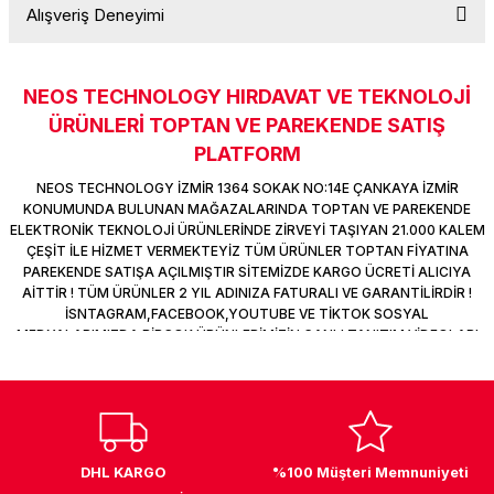
Alışveriş Deneyimi
k Parça
d
TV Görüntü Ses Sistemleri
Yazıcı Kablo
Soru Sor
 & Masa Stand
USB Çoklayıcı
NEOS TECHNOLOGY HIRDAVAT VE TEKNOLOJİ
Sitemize ilk yorumu siz yapın!
ÜRÜNLERİ TOPTAN VE PAREKENDE SATIŞ
USB Ethernet
PLATFORM
Deneyimini Paylaş
ndirme
USB Ses Kartı
NEOS TECHNOLOGY İZMİR 1364 SOKAK NO:14E ÇANKAYA İZMİR
KONUMUNDA BULUNAN MAĞAZALARINDA TOPTAN VE PAREKENDE
ELEKTRONİK TEKNOLOJİ ÜRÜNLERİNDE ZİRVEYİ TAŞIYAN 21.000 KALEM
era
Yedekleme Ürünleri
ÇEŞİT İLE HİZMET VERMEKTEYİZ TÜM ÜRÜNLER TOPTAN FİYATINA
PAREKENDE SATIŞA AÇILMIŞTIR SİTEMİZDE KARGO ÜCRETİ ALICIYA
ar
kinası
AİTTİR ! TÜM ÜRÜNLER 2 YIL ADINIZA FATURALI VE GARANTİLİRDİR !
İSNTAGRAM,FACEBOOK,YOUTUBE VE TİKTOK SOSYAL
MEDYALARIMIZDA BİRÇOK ÜRÜNLERİMİZİN CANLI TANITIM VİDEOLARI
DOCK
VAR TAKİP ET !
DHL KARGO
%100 Müşteri Memnuniyeti