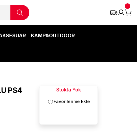
AKSESUAR
KAMP&OUTDOOR
U PS4
Stokta Yok