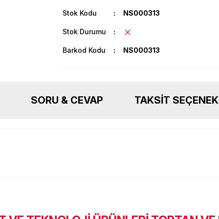
Stok Kodu
NS000313
Stok Durumu
Barkod Kodu
NS000313
SORU & CEVAP
TAKSIT SEÇENEK
Ürün hakkında henüz soru sorulmamış.
Bu ürüne ilk yorumu siz yapın!
Sitemize ilk yorumu siz yapın!