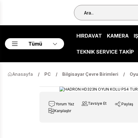
HIRDAVAT
KAMERA
I
Tümü
TEKNIK SERVICE TAKİP
Anasayfa
PC
Bilgisayar Çevre Birimleri
Oyu
Tavsiye Et
Yorum Yaz
Paylaş
Karşılaştır