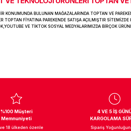
 VE TEKNOLOJİ ÜRÜNLERİ TOPTAN VE
MİR KONUMUNDA BULUNAN MAĞAZALARINDA TOPTAN VE PAREKEN
Deneyimini Paylaş
Yorum Yaz
Soru Sor
 TOPTAN FİYATINA PAREKENDE SATIŞA AÇILMIŞTIR SİTEMİZDE K
OK,YOUTUBE VE TİKTOK SOSYAL MEDYALARIMIZDA BİRÇOK ÜRÜNLER
%100 Müşteri
4 VE 5 İŞ GÜN
Memnuniyeti
KARGOLAMA SÜR
 ve 18 ülkeden özenle
Sipariş Yoğunluğu