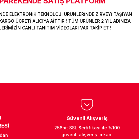
 PAREKENDE SATIŞ PLATFORM
DE ELEKTRONİK TEKNOLOJİ ÜRÜNLERİNDE ZİRVEYİ TAŞIYAN
ARGO ÜCRETİ ALICIYA AİTTİR ! TÜM ÜRÜNLER 2 YIL ADINIZA
İMİZİN CANLI TANITIM VİDEOLARI VAR TAKİP ET !
Ü
Güvenli Alışveriş
ESİ
256bit SSL Sertifikası ile %100
güvenli alışveriş imkanı
ndan