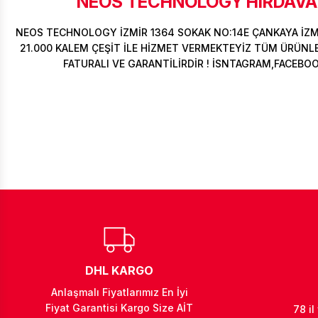
NEOS TECHNOLOGY HIRDAVAT
NEOS TECHNOLOGY İZMİR 1364 SOKAK NO:14E ÇANKAYA İZ
21.000 KALEM ÇEŞİT İLE HİZMET VERMEKTEYİZ TÜM ÜRÜNLER
FATURALI VE GARANTİLİRDİR ! İSNTAGRAM,FACEBO
DHL KARGO
Anlaşmalı Fiyatlarımız En İyi
Fiyat Garantisi Kargo Size AİT
78 il