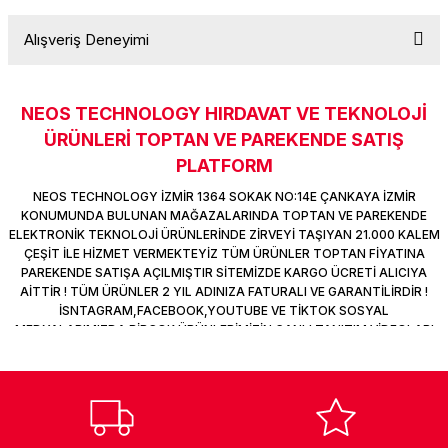
k Parça
d
TV Görüntü Ses Sistemleri
Yazıcı Kablo
Alışveriş Deneyimi
Soru Sor
 & Masa Stand
USB Çoklayıcı
NEOS TECHNOLOGY HIRDAVAT VE TEKNOLOJİ
USB Ethernet
Sitemize ilk yorumu siz yapın!
ÜRÜNLERİ TOPTAN VE PAREKENDE SATIŞ
PLATFORM
ndirme
USB Ses Kartı
Deneyimini Paylaş
NEOS TECHNOLOGY İZMİR 1364 SOKAK NO:14E ÇANKAYA İZMİR
era
Yedekleme Ürünleri
KONUMUNDA BULUNAN MAĞAZALARINDA TOPTAN VE PAREKENDE
ELEKTRONİK TEKNOLOJİ ÜRÜNLERİNDE ZİRVEYİ TAŞIYAN 21.000 KALEM
ÇEŞİT İLE HİZMET VERMEKTEYİZ TÜM ÜRÜNLER TOPTAN FİYATINA
ar
kinası
PAREKENDE SATIŞA AÇILMIŞTIR SİTEMİZDE KARGO ÜCRETİ ALICIYA
AİTTİR ! TÜM ÜRÜNLER 2 YIL ADINIZA FATURALI VE GARANTİLİRDİR !
İSNTAGRAM,FACEBOOK,YOUTUBE VE TİKTOK SOSYAL
DOCK
MEDYALARIMIZDA BİRÇOK ÜRÜNLERİMİZİN CANLI TANITIM VİDEOLARI
VAR TAKİP ET !