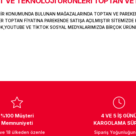
 VE TEKNOLOJİ ÜRÜNLERİ TOPTAN VE
MİR KONUMUNDA BULUNAN MAĞAZALARINDA TOPTAN VE PAREKEN
Deneyimini Paylaş
Yorum Yaz
Soru Sor
 TOPTAN FİYATINA PAREKENDE SATIŞA AÇILMIŞTIR SİTEMİZDE K
OK,YOUTUBE VE TİKTOK SOSYAL MEDYALARIMIZDA BİRÇOK ÜRÜNLER
%100 Müşteri
4 VE 5 İŞ GÜN
Memnuniyeti
KARGOLAMA SÜR
 ve 18 ülkeden özenle
Sipariş Yoğunluğu