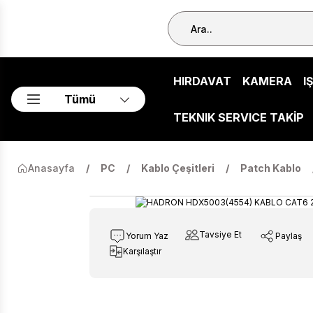
HIRDAVAT
KAMERA
I
Tümü
TEKNIK SERVICE TAKİP
Anasayfa
PC
Kablo Çeşitleri
Patch Kablo
Tavsiye Et
Yorum Yaz
Paylaş
Karşılaştır