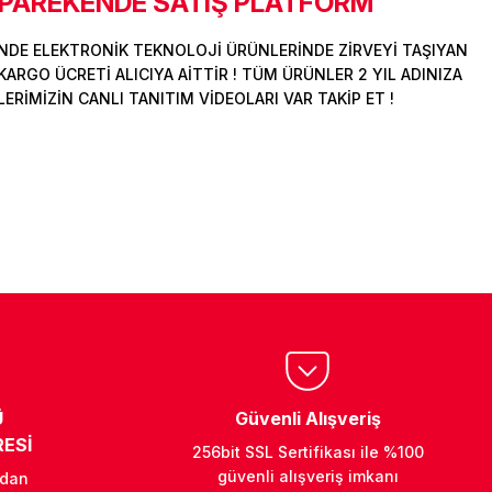
 PAREKENDE SATIŞ PLATFORM
DE ELEKTRONİK TEKNOLOJİ ÜRÜNLERİNDE ZİRVEYİ TAŞIYAN
ARGO ÜCRETİ ALICIYA AİTTİR ! TÜM ÜRÜNLER 2 YIL ADINIZA
İMİZİN CANLI TANITIM VİDEOLARI VAR TAKİP ET !
Ü
Güvenli Alışveriş
ESİ
256bit SSL Sertifikası ile %100
güvenli alışveriş imkanı
ndan