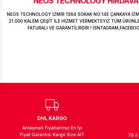
NEOS TECHNOLOGY HIRDAVAT
NEOS TECHNOLOGY İZMİR 1364 SOKAK NO:14E ÇANKAYA İZ
21.000 KALEM ÇEŞİT İLE HİZMET VERMEKTEYİZ TÜM ÜRÜNLER
FATURALI VE GARANTİLİRDİR ! İSNTAGRAM,FACEBO
DHL KARGO
Anlaşmalı Fiyatlarımız En İyi
Fiyat Garantisi Kargo Size AİT
78 il