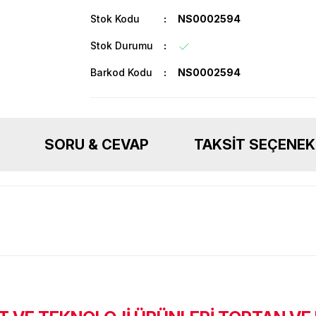
Stok Kodu
NS0002594
Stok Durumu
Barkod Kodu
NS0002594
SORU & CEVAP
TAKSIT SEÇENEK
Ürün hakkında henüz soru sorulmamış.
Bu ürüne ilk yorumu siz yapın!
Sitemize ilk yorumu siz yapın!