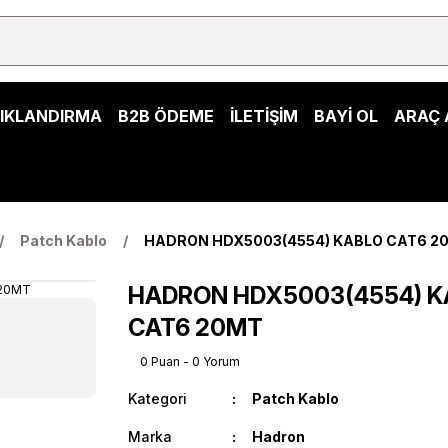
ŞIKLANDIRMA
B2B ÖDEME
İLETİŞİM
BAYİ OL
ARAÇ 
Patch Kablo
HADRON HDX5003(4554) KABLO CAT6 2
HADRON HDX5003(4554) K
CAT6 20MT
0 Puan - 0 Yorum
Kategori
Patch Kablo
Marka
Hadron