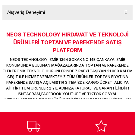
k Parça
d
TV Görüntü Ses Sistemleri
Yazıcı Kablo
Alışveriş Deneyimi
Soru Sor
 & Masa Stand
USB Çoklayıcı
NEOS TECHNOLOGY HIRDAVAT VE TEKNOLOJİ
USB Ethernet
Sitemize ilk yorumu siz yapın!
ÜRÜNLERİ TOPTAN VE PAREKENDE SATIŞ
PLATFORM
ndirme
USB Ses Kartı
Deneyimini Paylaş
NEOS TECHNOLOGY İZMİR 1364 SOKAK NO:14E ÇANKAYA İZMİR
era
Yedekleme Ürünleri
KONUMUNDA BULUNAN MAĞAZALARINDA TOPTAN VE PAREKENDE
ELEKTRONİK TEKNOLOJİ ÜRÜNLERİNDE ZİRVEYİ TAŞIYAN 21.000 KALEM
ÇEŞİT İLE HİZMET VERMEKTEYİZ TÜM ÜRÜNLER TOPTAN FİYATINA
ar
kinası
PAREKENDE SATIŞA AÇILMIŞTIR SİTEMİZDE KARGO ÜCRETİ ALICIYA
AİTTİR ! TÜM ÜRÜNLER 2 YIL ADINIZA FATURALI VE GARANTİLİRDİR !
DOCK
İSNTAGRAM,FACEBOOK,YOUTUBE VE TİKTOK SOSYAL
MEDYALARIMIZDA BİRÇOK ÜRÜNLERİMİZİN CANLI TANITIM VİDEOLARI
VAR TAKİP ET !