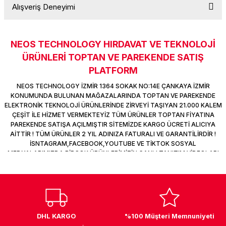
Alışveriş Deneyimi
k Parça
d
TV Görüntü Ses Sistemleri
Yazıcı Kablo
Soru Sor
 & Masa Stand
USB Çoklayıcı
NEOS TECHNOLOGY HIRDAVAT VE TEKNOLOJİ
Sitemize ilk yorumu siz yapın!
ÜRÜNLERİ TOPTAN VE PAREKENDE SATIŞ
USB Ethernet
PLATFORM
Deneyimini Paylaş
ndirme
USB Ses Kartı
NEOS TECHNOLOGY İZMİR 1364 SOKAK NO:14E ÇANKAYA İZMİR
KONUMUNDA BULUNAN MAĞAZALARINDA TOPTAN VE PAREKENDE
ELEKTRONİK TEKNOLOJİ ÜRÜNLERİNDE ZİRVEYİ TAŞIYAN 21.000 KALEM
era
Yedekleme Ürünleri
ÇEŞİT İLE HİZMET VERMEKTEYİZ TÜM ÜRÜNLER TOPTAN FİYATINA
PAREKENDE SATIŞA AÇILMIŞTIR SİTEMİZDE KARGO ÜCRETİ ALICIYA
ar
kinası
AİTTİR ! TÜM ÜRÜNLER 2 YIL ADINIZA FATURALI VE GARANTİLİRDİR !
İSNTAGRAM,FACEBOOK,YOUTUBE VE TİKTOK SOSYAL
MEDYALARIMIZDA BİRÇOK ÜRÜNLERİMİZİN CANLI TANITIM VİDEOLARI
DOCK
VAR TAKİP ET !
DHL KARGO
%100 Müşteri Memnuniyeti