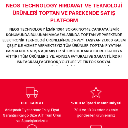
NEOS TECHNOLOGY HIRDAVAT VE TEKNOLOJİ
k Parça
d
TV Görüntü Ses Sistemleri
Yazıcı Kablo
Sitemize ilk yorumu siz yapın!
ÜRÜNLERİ TOPTAN VE PAREKENDE SATIŞ
 & Masa Stand
USB Çoklayıcı
PLATFORM
Deneyimini Paylaş
NEOS TECHNOLOGY İZMİR 1364 SOKAK NO:14E ÇANKAYA İZMİR
USB Ethernet
KONUMUNDA BULUNAN MAĞAZALARINDA TOPTAN VE PAREKENDE
ELEKTRONİK TEKNOLOJİ ÜRÜNLERİNDE ZİRVEYİ TAŞIYAN 21.000 KALEM
ÇEŞİT İLE HİZMET VERMEKTEYİZ TÜM ÜRÜNLER TOPTAN FİYATINA
ndirme
USB Ses Kartı
PAREKENDE SATIŞA AÇILMIŞTIR SİTEMİZDE KARGO ÜCRETİ ALICIYA
AİTTİR ! TÜM ÜRÜNLER 2 YIL ADINIZA FATURALI VE GARANTİLİRDİR !
era
Yedekleme Ürünleri
İSNTAGRAM,FACEBOOK,YOUTUBE VE TİKTOK SOSYAL
MEDYALARIMIZDA BİRÇOK ÜRÜNLERİMİZİN CANLI TANITIM VİDEOLARI
VAR TAKİP ET !
ar
kinası
DOCK
DHL KARGO
%100 Müşteri Memnuniyeti
Anlaşmalı Fiyatlarımız En İyi Fiyat
78 il ve 18 ülkeden özenle
Garantisi Kargo Size AİT Tüm Ürün
gönderilen ürünlerimiz
ve Siparişlerinizde