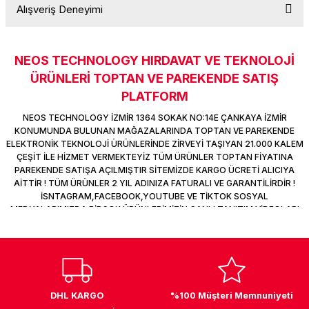
Alışveriş Deneyimi
k Parça
d
TV Görüntü Ses Sistemleri
Yazıcı Kablo
Soru Sor
 & Masa Stand
USB Çoklayıcı
NEOS TECHNOLOGY HIRDAVAT VE TEKNOLOJİ
Sitemize ilk yorumu siz yapın!
ÜRÜNLERİ TOPTAN VE PAREKENDE SATIŞ
USB Ethernet
PLATFORM
Deneyimini Paylaş
ndirme
USB Ses Kartı
NEOS TECHNOLOGY İZMİR 1364 SOKAK NO:14E ÇANKAYA İZMİR
KONUMUNDA BULUNAN MAĞAZALARINDA TOPTAN VE PAREKENDE
ELEKTRONİK TEKNOLOJİ ÜRÜNLERİNDE ZİRVEYİ TAŞIYAN 21.000 KALEM
era
Yedekleme Ürünleri
ÇEŞİT İLE HİZMET VERMEKTEYİZ TÜM ÜRÜNLER TOPTAN FİYATINA
PAREKENDE SATIŞA AÇILMIŞTIR SİTEMİZDE KARGO ÜCRETİ ALICIYA
ar
kinası
AİTTİR ! TÜM ÜRÜNLER 2 YIL ADINIZA FATURALI VE GARANTİLİRDİR !
İSNTAGRAM,FACEBOOK,YOUTUBE VE TİKTOK SOSYAL
MEDYALARIMIZDA BİRÇOK ÜRÜNLERİMİZİN CANLI TANITIM VİDEOLARI
DOCK
VAR TAKİP ET !
DHL KARGO
%100 Müşteri Memnuniyeti