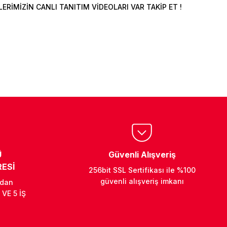
İMİZİN CANLI TANITIM VİDEOLARI VAR TAKİP ET !
Ü
Güvenli Alışveriş
ESİ
256bit SSL Sertifikası ile %100
güvenli alışveriş imkanı
ndan
 VE 5 İŞ