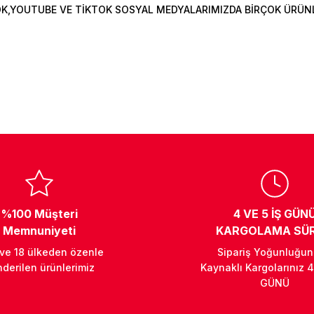
OK,YOUTUBE VE TİKTOK SOSYAL MEDYALARIMIZDA BİRÇOK ÜRÜNLER
%100 Müşteri
4 VE 5 İŞ GÜN
Memnuniyeti
KARGOLAMA SÜR
 ve 18 ülkeden özenle
Sipariş Yoğunluğu
derilen ürünlerimiz
Kaynaklı Kargolarınız 4
GÜNÜ