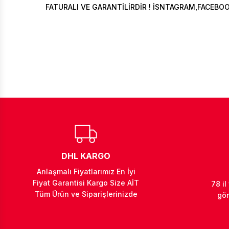
FATURALI VE GARANTİLİRDİR ! İSNTAGRAM,FACEBO
DHL KARGO
Anlaşmalı Fiyatlarımız En İyi
Fiyat Garantisi Kargo Size AİT
78 il
Tüm Ürün ve Siparişlerinizde
gön