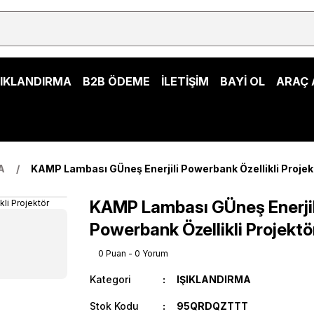
ŞIKLANDIRMA
B2B ÖDEME
İLETİŞİM
BAYİ OL
ARAÇ 
A
KAMP Lambası GÜneş Enerjili Powerbank Özellikli Projek
KAMP Lambası GÜneş Enerjil
Powerbank Özellikli Projektö
0 Puan - 0 Yorum
Kategori
IŞIKLANDIRMA
Stok Kodu
95QRDQZTTT