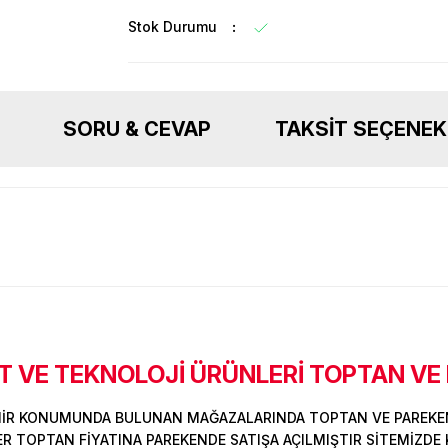
Stok Durumu
SORU & CEVAP
TAKSIT SEÇENEK
 VE TEKNOLOJİ ÜRÜNLERİ TOPTAN VE
Ürün hakkında henüz soru sorulmamış.
Bu ürüne ilk yorumu siz yapın!
Sitemize ilk yorumu siz yapın!
MİR KONUMUNDA BULUNAN MAĞAZALARINDA TOPTAN VE PAREKEN
Deneyimini Paylaş
Yorum Yaz
Soru Sor
 TOPTAN FİYATINA PAREKENDE SATIŞA AÇILMIŞTIR SİTEMİZDE K