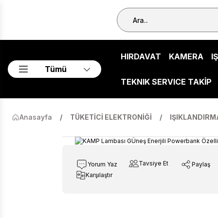
HIRDAVAT
KAMERA
I
Tümü
TEKNIK SERVICE TAKİP
Anasayfa
TÜKETİCİ ELEKTRONİĞİ
IŞIKLANDIRM
Tavsiye Et
Yorum Yaz
Paylaş
Karşılaştır