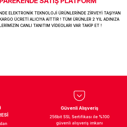
 PAREKENDE SATIŞ PLATFORM
DE ELEKTRONİK TEKNOLOJİ ÜRÜNLERİNDE ZİRVEYİ TAŞIYAN
ARGO ÜCRETİ ALICIYA AİTTİR ! TÜM ÜRÜNLER 2 YIL ADINIZA
İMİZİN CANLI TANITIM VİDEOLARI VAR TAKİP ET !
Ü
Güvenli Alışveriş
ESİ
256bit SSL Sertifikası ile %100
güvenli alışveriş imkanı
ndan