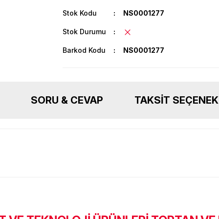
Stok Kodu
NS0001277
Stok Durumu
Barkod Kodu
NS0001277
SORU & CEVAP
TAKSIT SEÇENEK
Ürün hakkında henüz soru sorulmamış.
Bu ürüne ilk yorumu siz yapın!
Sitemize ilk yorumu siz yapın!