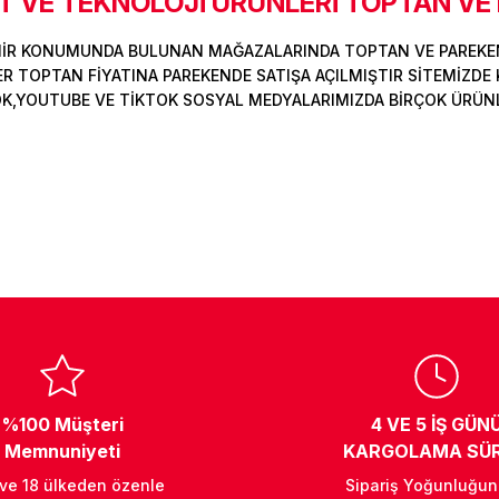
 VE TEKNOLOJİ ÜRÜNLERİ TOPTAN VE
MİR KONUMUNDA BULUNAN MAĞAZALARINDA TOPTAN VE PAREKEN
Deneyimini Paylaş
Yorum Yaz
Soru Sor
 TOPTAN FİYATINA PAREKENDE SATIŞA AÇILMIŞTIR SİTEMİZDE K
OK,YOUTUBE VE TİKTOK SOSYAL MEDYALARIMIZDA BİRÇOK ÜRÜNLER
%100 Müşteri
4 VE 5 İŞ GÜN
Memnuniyeti
KARGOLAMA SÜR
 ve 18 ülkeden özenle
Sipariş Yoğunluğu