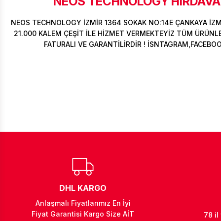
NEOS TECHNOLOGY HIRDAVAT
NEOS TECHNOLOGY İZMİR 1364 SOKAK NO:14E ÇANKAYA İZ
21.000 KALEM ÇEŞİT İLE HİZMET VERMEKTEYİZ TÜM ÜRÜNLER
FATURALI VE GARANTİLİRDİR ! İSNTAGRAM,FACEBO
DHL KARGO
Anlaşmalı Fiyatlarımız En İyi
Fiyat Garantisi Kargo Size AİT
78 il