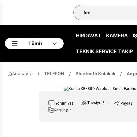
HIRDAVAT
KAMERA
I
Tümü
TEKNIK SERVICE TAKİP
Anasayfa
TELEFON
Bluetooth Kulaklık
Airp
Tavsiye Et
Yorum Yaz
Paylaş
Karşılaştır