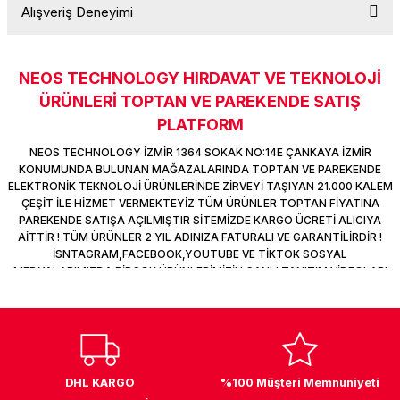
Alışveriş Deneyimi
k Parça
d
TV Görüntü Ses Sistemleri
Yazıcı Kablo
Soru Sor
 & Masa Stand
USB Çoklayıcı
NEOS TECHNOLOGY HIRDAVAT VE TEKNOLOJİ
Sitemize ilk yorumu siz yapın!
ÜRÜNLERİ TOPTAN VE PAREKENDE SATIŞ
USB Ethernet
PLATFORM
Deneyimini Paylaş
ndirme
USB Ses Kartı
NEOS TECHNOLOGY İZMİR 1364 SOKAK NO:14E ÇANKAYA İZMİR
KONUMUNDA BULUNAN MAĞAZALARINDA TOPTAN VE PAREKENDE
ELEKTRONİK TEKNOLOJİ ÜRÜNLERİNDE ZİRVEYİ TAŞIYAN 21.000 KALEM
era
Yedekleme Ürünleri
ÇEŞİT İLE HİZMET VERMEKTEYİZ TÜM ÜRÜNLER TOPTAN FİYATINA
PAREKENDE SATIŞA AÇILMIŞTIR SİTEMİZDE KARGO ÜCRETİ ALICIYA
ar
kinası
AİTTİR ! TÜM ÜRÜNLER 2 YIL ADINIZA FATURALI VE GARANTİLİRDİR !
İSNTAGRAM,FACEBOOK,YOUTUBE VE TİKTOK SOSYAL
MEDYALARIMIZDA BİRÇOK ÜRÜNLERİMİZİN CANLI TANITIM VİDEOLARI
DOCK
VAR TAKİP ET !
DHL KARGO
%100 Müşteri Memnuniyeti