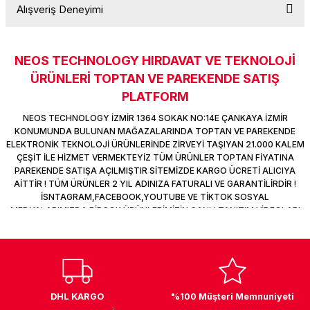
Alışveriş Deneyimi
k Parça
d
TV Görüntü Ses Sistemleri
Yazıcı Kablo
Soru Sor
 & Masa Stand
USB Çoklayıcı
NEOS TECHNOLOGY HIRDAVAT VE TEKNOLOJİ
Sitemize ilk yorumu siz yapın!
ÜRÜNLERİ TOPTAN VE PAREKENDE SATIŞ
USB Ethernet
PLATFORM
Deneyimini Paylaş
ndirme
USB Ses Kartı
NEOS TECHNOLOGY İZMİR 1364 SOKAK NO:14E ÇANKAYA İZMİR
KONUMUNDA BULUNAN MAĞAZALARINDA TOPTAN VE PAREKENDE
ELEKTRONİK TEKNOLOJİ ÜRÜNLERİNDE ZİRVEYİ TAŞIYAN 21.000 KALEM
era
Yedekleme Ürünleri
ÇEŞİT İLE HİZMET VERMEKTEYİZ TÜM ÜRÜNLER TOPTAN FİYATINA
PAREKENDE SATIŞA AÇILMIŞTIR SİTEMİZDE KARGO ÜCRETİ ALICIYA
ar
kinası
AİTTİR ! TÜM ÜRÜNLER 2 YIL ADINIZA FATURALI VE GARANTİLİRDİR !
İSNTAGRAM,FACEBOOK,YOUTUBE VE TİKTOK SOSYAL
MEDYALARIMIZDA BİRÇOK ÜRÜNLERİMİZİN CANLI TANITIM VİDEOLARI
DOCK
VAR TAKİP ET !
DHL KARGO
%100 Müşteri Memnuniyeti