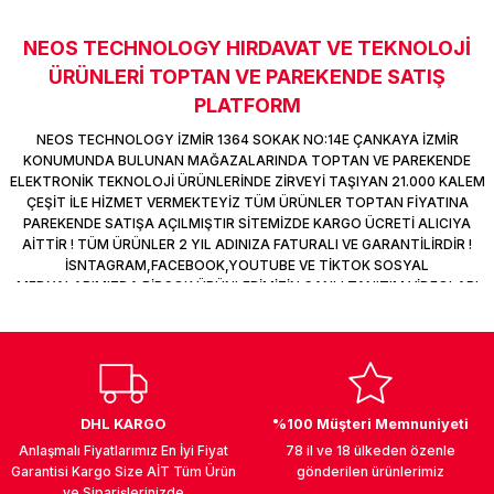
k Parça
d
TV Görüntü Ses Sistemleri
Yazıcı Kablo
NEOS TECHNOLOGY HIRDAVAT VE TEKNOLOJİ
Sitemize ilk yorumu siz yapın!
 & Masa Stand
USB Çoklayıcı
ÜRÜNLERİ TOPTAN VE PAREKENDE SATIŞ
PLATFORM
Deneyimini Paylaş
USB Ethernet
NEOS TECHNOLOGY İZMİR 1364 SOKAK NO:14E ÇANKAYA İZMİR
KONUMUNDA BULUNAN MAĞAZALARINDA TOPTAN VE PAREKENDE
ndirme
USB Ses Kartı
ELEKTRONİK TEKNOLOJİ ÜRÜNLERİNDE ZİRVEYİ TAŞIYAN 21.000 KALEM
ÇEŞİT İLE HİZMET VERMEKTEYİZ TÜM ÜRÜNLER TOPTAN FİYATINA
PAREKENDE SATIŞA AÇILMIŞTIR SİTEMİZDE KARGO ÜCRETİ ALICIYA
era
Yedekleme Ürünleri
AİTTİR ! TÜM ÜRÜNLER 2 YIL ADINIZA FATURALI VE GARANTİLİRDİR !
İSNTAGRAM,FACEBOOK,YOUTUBE VE TİKTOK SOSYAL
MEDYALARIMIZDA BİRÇOK ÜRÜNLERİMİZİN CANLI TANITIM VİDEOLARI
ar
kinası
VAR TAKİP ET !
DOCK
DHL KARGO
%100 Müşteri Memnuniyeti
Anlaşmalı Fiyatlarımız En İyi Fiyat
78 il ve 18 ülkeden özenle
Garantisi Kargo Size AİT Tüm Ürün
gönderilen ürünlerimiz
ve Siparişlerinizde