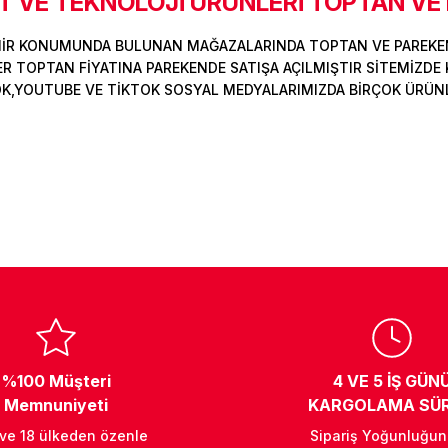
 VE TEKNOLOJİ ÜRÜNLERİ TOPTAN VE
MİR KONUMUNDA BULUNAN MAĞAZALARINDA TOPTAN VE PAREKEN
Deneyimini Paylaş
Yorum Yaz
Soru Sor
 TOPTAN FİYATINA PAREKENDE SATIŞA AÇILMIŞTIR SİTEMİZDE K
OK,YOUTUBE VE TİKTOK SOSYAL MEDYALARIMIZDA BİRÇOK ÜRÜNLER
%100 Müşteri
4 VE 5 İŞ GÜN
Memnuniyeti
KARGOLAMA SÜR
 ve 18 ülkeden özenle
Sipariş Yoğunluğu