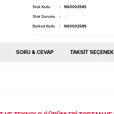
Stok Kodu
NS0002585
Stok Durumu
Barkod Kodu
NS0002585
SORU & CEVAP
TAKSIT SEÇENEK
Ürün hakkında henüz soru sorulmamış.
Bu ürüne ilk yorumu siz yapın!
Sitemize ilk yorumu siz yapın!