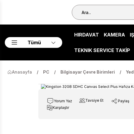
HIRDAVAT
KAMERA
I
Tümü
TEKNIK SERVICE TAKİP
Anasayfa
PC
Bilgisayar Çevre Birimleri
Yed
Tavsiye Et
Yorum Yaz
Paylaş
Karşılaştır