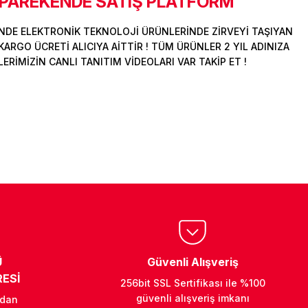
 PAREKENDE SATIŞ PLATFORM
DE ELEKTRONİK TEKNOLOJİ ÜRÜNLERİNDE ZİRVEYİ TAŞIYAN
ARGO ÜCRETİ ALICIYA AİTTİR ! TÜM ÜRÜNLER 2 YIL ADINIZA
İMİZİN CANLI TANITIM VİDEOLARI VAR TAKİP ET !
Ü
Güvenli Alışveriş
ESİ
256bit SSL Sertifikası ile %100
güvenli alışveriş imkanı
ndan