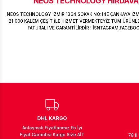
NEOS TECHNOLOGY HIRDAVAT
NEOS TECHNOLOGY İZMİR 1364 SOKAK NO:14E ÇANKAYA İZ
21.000 KALEM ÇEŞİT İLE HİZMET VERMEKTEYİZ TÜM ÜRÜNLER
FATURALI VE GARANTİLİRDİR ! İSNTAGRAM,FACEBO
DHL KARGO
Anlaşmalı Fiyatlarımız En İyi
Fiyat Garantisi Kargo Size AİT
78 il