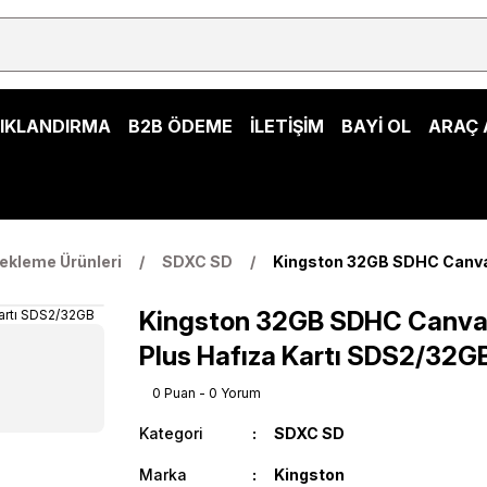
ŞIKLANDIRMA
B2B ÖDEME
İLETİŞİM
BAYİ OL
ARAÇ 
ekleme Ürünleri
SDXC SD
Kingston 32GB SDHC Canvas
Kingston 32GB SDHC Canva
Plus Hafıza Kartı SDS2/32G
0 Puan - 0 Yorum
Kategori
SDXC SD
Marka
Kingston