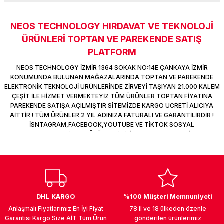
k Parça
d
TV Görüntü Ses Sistemleri
Yazıcı Kablo
NEOS TECHNOLOGY HIRDAVAT VE TEKNOLOJİ
Sitemize ilk yorumu siz yapın!
 & Masa Stand
USB Çoklayıcı
ÜRÜNLERİ TOPTAN VE PAREKENDE SATIŞ
PLATFORM
USB Ethernet
Deneyimini Paylaş
NEOS TECHNOLOGY İZMİR 1364 SOKAK NO:14E ÇANKAYA İZMİR
KONUMUNDA BULUNAN MAĞAZALARINDA TOPTAN VE PAREKENDE
ndirme
USB Ses Kartı
ELEKTRONİK TEKNOLOJİ ÜRÜNLERİNDE ZİRVEYİ TAŞIYAN 21.000 KALEM
ÇEŞİT İLE HİZMET VERMEKTEYİZ TÜM ÜRÜNLER TOPTAN FİYATINA
PAREKENDE SATIŞA AÇILMIŞTIR SİTEMİZDE KARGO ÜCRETİ ALICIYA
era
Yedekleme Ürünleri
AİTTİR ! TÜM ÜRÜNLER 2 YIL ADINIZA FATURALI VE GARANTİLİRDİR !
İSNTAGRAM,FACEBOOK,YOUTUBE VE TİKTOK SOSYAL
ar
kinası
MEDYALARIMIZDA BİRÇOK ÜRÜNLERİMİZİN CANLI TANITIM VİDEOLARI
VAR TAKİP ET !
DOCK
DHL KARGO
%100 Müşteri Memnuniyeti
Anlaşmalı Fiyatlarımız En İyi Fiyat
78 il ve 18 ülkeden özenle
Garantisi Kargo Size AİT Tüm Ürün
gönderilen ürünlerimiz