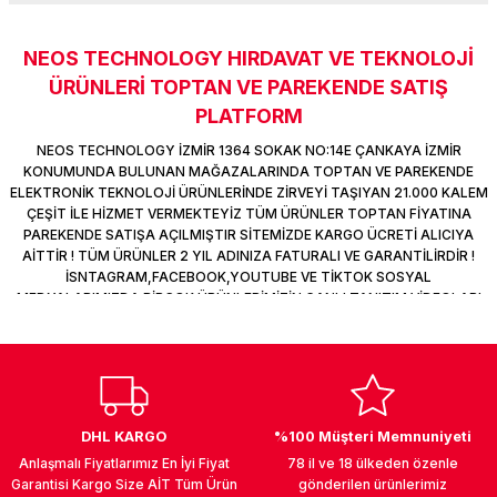
k Parça
d
TV Görüntü Ses Sistemleri
Yazıcı Kablo
NEOS TECHNOLOGY HIRDAVAT VE TEKNOLOJİ
Sitemize ilk yorumu siz yapın!
 & Masa Stand
USB Çoklayıcı
ÜRÜNLERİ TOPTAN VE PAREKENDE SATIŞ
PLATFORM
USB Ethernet
Deneyimini Paylaş
NEOS TECHNOLOGY İZMİR 1364 SOKAK NO:14E ÇANKAYA İZMİR
KONUMUNDA BULUNAN MAĞAZALARINDA TOPTAN VE PAREKENDE
ndirme
USB Ses Kartı
ELEKTRONİK TEKNOLOJİ ÜRÜNLERİNDE ZİRVEYİ TAŞIYAN 21.000 KALEM
ÇEŞİT İLE HİZMET VERMEKTEYİZ TÜM ÜRÜNLER TOPTAN FİYATINA
PAREKENDE SATIŞA AÇILMIŞTIR SİTEMİZDE KARGO ÜCRETİ ALICIYA
era
Yedekleme Ürünleri
AİTTİR ! TÜM ÜRÜNLER 2 YIL ADINIZA FATURALI VE GARANTİLİRDİR !
İSNTAGRAM,FACEBOOK,YOUTUBE VE TİKTOK SOSYAL
ar
kinası
MEDYALARIMIZDA BİRÇOK ÜRÜNLERİMİZİN CANLI TANITIM VİDEOLARI
VAR TAKİP ET !
DOCK
DHL KARGO
%100 Müşteri Memnuniyeti
Anlaşmalı Fiyatlarımız En İyi Fiyat
78 il ve 18 ülkeden özenle
Garantisi Kargo Size AİT Tüm Ürün
gönderilen ürünlerimiz