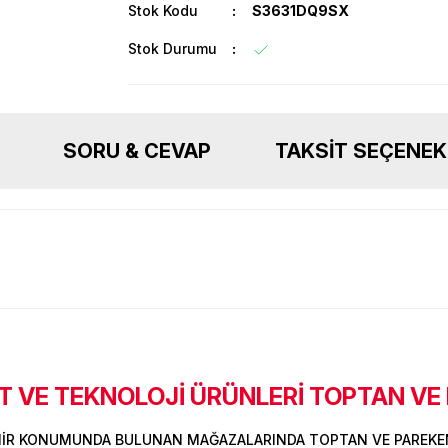
Stok Kodu
S3631DQ9SX
Stok Durumu
SORU & CEVAP
TAKSIT SEÇENEK
 VE TEKNOLOJİ ÜRÜNLERİ TOPTAN VE
Ürün hakkında henüz soru sorulmamış.
Bu ürüne ilk yorumu siz yapın!
Sitemize ilk yorumu siz yapın!
MİR KONUMUNDA BULUNAN MAĞAZALARINDA TOPTAN VE PAREKEN