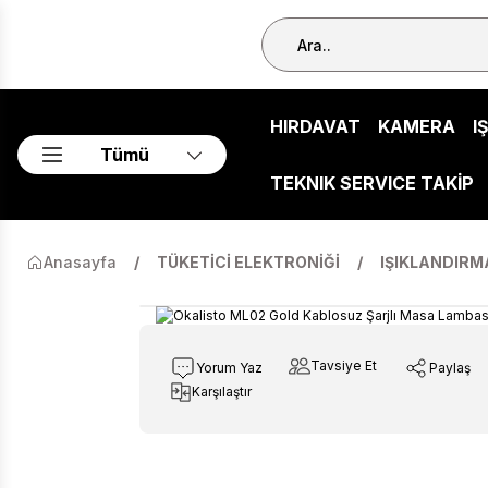
HIRDAVAT
KAMERA
I
Tümü
TEKNIK SERVICE TAKİP
Anasayfa
TÜKETİCİ ELEKTRONİĞİ
IŞIKLANDIRM
Tavsiye Et
Yorum Yaz
Paylaş
Karşılaştır