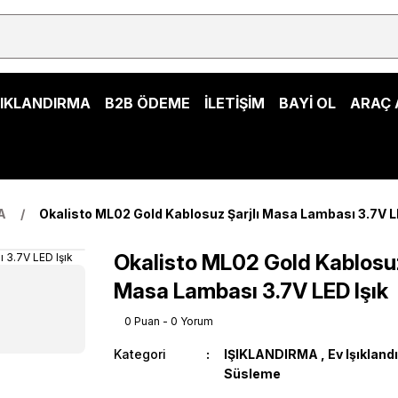
ŞIKLANDIRMA
B2B ÖDEME
İLETİŞİM
BAYİ OL
ARAÇ 
A
Okalisto ML02 Gold Kablosuz Şarjlı Masa Lambası 3.7V L
Okalisto ML02 Gold Kablosuz
Masa Lambası 3.7V LED Işık
0 Puan - 0 Yorum
Kategori
IŞIKLANDIRMA
,
Ev Işıkland
Süsleme