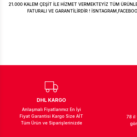
21.000 KALEM ÇEŞİT İLE HİZMET VERMEKTEYİZ TÜM ÜRÜNLER
FATURALI VE GARANTİLİRDİR ! İSNTAGRAM,FACEBO
DHL KARGO
Anlaşmalı Fiyatlarımız En İyi
Fiyat Garantisi Kargo Size AİT
78 il
Tüm Ürün ve Siparişlerinizde
gön