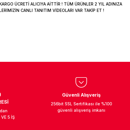
ARGO ÜCRETİ ALICIYA AİTTİR ! TÜM ÜRÜNLER 2 YIL ADINIZA
İMİZİN CANLI TANITIM VİDEOLARI VAR TAKİP ET !
Ü
Güvenli Alışveriş
ESİ
256bit SSL Sertifikası ile %100
güvenli alışveriş imkanı
ndan
 VE 5 İŞ