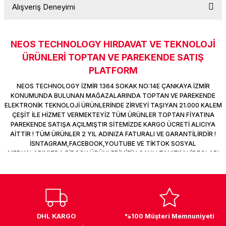
Alışveriş Deneyimi
k Parça
d
TV Görüntü Ses Sistemleri
Yazıcı Kablo
Soru Sor
 & Masa Stand
USB Çoklayıcı
NEOS TECHNOLOGY HIRDAVAT VE TEKNOLOJİ
Sitemize ilk yorumu siz yapın!
ÜRÜNLERİ TOPTAN VE PAREKENDE SATIŞ
USB Ethernet
PLATFORM
Deneyimini Paylaş
ndirme
USB Ses Kartı
NEOS TECHNOLOGY İZMİR 1364 SOKAK NO:14E ÇANKAYA İZMİR
KONUMUNDA BULUNAN MAĞAZALARINDA TOPTAN VE PAREKENDE
ELEKTRONİK TEKNOLOJİ ÜRÜNLERİNDE ZİRVEYİ TAŞIYAN 21.000 KALEM
era
Yedekleme Ürünleri
ÇEŞİT İLE HİZMET VERMEKTEYİZ TÜM ÜRÜNLER TOPTAN FİYATINA
PAREKENDE SATIŞA AÇILMIŞTIR SİTEMİZDE KARGO ÜCRETİ ALICIYA
ar
kinası
AİTTİR ! TÜM ÜRÜNLER 2 YIL ADINIZA FATURALI VE GARANTİLİRDİR !
İSNTAGRAM,FACEBOOK,YOUTUBE VE TİKTOK SOSYAL
MEDYALARIMIZDA BİRÇOK ÜRÜNLERİMİZİN CANLI TANITIM VİDEOLARI
DOCK
VAR TAKİP ET !
DHL KARGO
%100 Müşteri Memnuniyeti