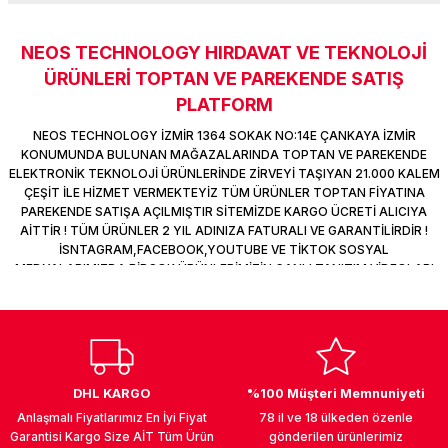
k Parça
d
TV Görüntü Ses Sistemleri
Yazıcı Kablo
NEOS TECHNOLOGY HIRDAVAT VE TEKNOLOJİ
Sitemize ilk yorumu siz yapın!
 & Masa Stand
USB Çoklayıcı
ÜRÜNLERİ TOPTAN VE PAREKENDE SATIŞ
PLATFORM
USB Ethernet
Deneyimini Paylaş
NEOS TECHNOLOGY İZMİR 1364 SOKAK NO:14E ÇANKAYA İZMİR
KONUMUNDA BULUNAN MAĞAZALARINDA TOPTAN VE PAREKENDE
ndirme
USB Ses Kartı
ELEKTRONİK TEKNOLOJİ ÜRÜNLERİNDE ZİRVEYİ TAŞIYAN 21.000 KALEM
ÇEŞİT İLE HİZMET VERMEKTEYİZ TÜM ÜRÜNLER TOPTAN FİYATINA
PAREKENDE SATIŞA AÇILMIŞTIR SİTEMİZDE KARGO ÜCRETİ ALICIYA
era
Yedekleme Ürünleri
AİTTİR ! TÜM ÜRÜNLER 2 YIL ADINIZA FATURALI VE GARANTİLİRDİR !
İSNTAGRAM,FACEBOOK,YOUTUBE VE TİKTOK SOSYAL
ar
kinası
MEDYALARIMIZDA BİRÇOK ÜRÜNLERİMİZİN CANLI TANITIM VİDEOLARI
VAR TAKİP ET !
DOCK
DHL KARGO
%100 Müşteri Memnuniyeti
Anlaşmalı Fiyatlarımız En İyi Fiyat
78 il ve 18 ülkeden özenle
Garantisi Kargo Size AİT Tüm Ürün
gönderilen ürünlerimiz