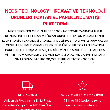
k Parça
d
TV Görüntü Ses Sistemleri
Yazıcı Kablo
NEOS TECHNOLOGY HIRDAVAT VE TEKNOLOJİ
Sitemize ilk yorumu siz yapın!
 & Masa Stand
USB Çoklayıcı
ÜRÜNLERİ TOPTAN VE PAREKENDE SATIŞ
PLATFORM
Deneyimini Paylaş
USB Ethernet
NEOS TECHNOLOGY İZMİR 1364 SOKAK NO:14E ÇANKAYA İZMİR
KONUMUNDA BULUNAN MAĞAZALARINDA TOPTAN VE PAREKENDE
ndirme
USB Ses Kartı
ELEKTRONİK TEKNOLOJİ ÜRÜNLERİNDE ZİRVEYİ TAŞIYAN 21.000 KALEM
ÇEŞİT İLE HİZMET VERMEKTEYİZ TÜM ÜRÜNLER TOPTAN FİYATINA
PAREKENDE SATIŞA AÇILMIŞTIR SİTEMİZDE KARGO ÜCRETİ ALICIYA
era
Yedekleme Ürünleri
AİTTİR ! TÜM ÜRÜNLER 2 YIL ADINIZA FATURALI VE GARANTİLİRDİR !
İSNTAGRAM,FACEBOOK,YOUTUBE VE TİKTOK SOSYAL
MEDYALARIMIZDA BİRÇOK ÜRÜNLERİMİZİN CANLI TANITIM VİDEOLARI
ar
kinası
VAR TAKİP ET !
DOCK
DHL KARGO
%100 Müşteri Memnuniyeti
Anlaşmalı Fiyatlarımız En İyi Fiyat
78 il ve 18 ülkeden özenle
Garantisi Kargo Size AİT Tüm Ürün
gönderilen ürünlerimiz
ve Siparişlerinizde