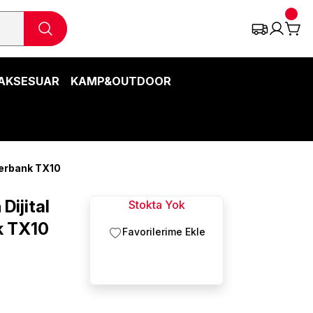
AKSESUAR
KAMP&OUTDOOR
werbank TX10
ijital
Stokta Yok
k TX10