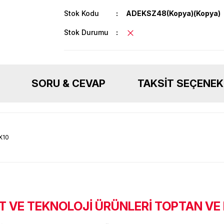
Stok Kodu
ADEKSZ48(Kopya)(Kopya)
Stok Durumu
SORU & CEVAP
TAKSIT SEÇENEK
X10
 VE TEKNOLOJİ ÜRÜNLERİ TOPTAN VE
Ürün hakkında henüz soru sorulmamış.
Bu ürüne ilk yorumu siz yapın!
Sitemize ilk yorumu siz yapın!