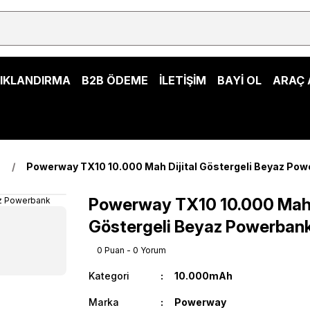
ŞIKLANDIRMA
B2B ÖDEME
İLETİŞİM
BAYİ OL
ARAÇ 
h
Powerway TX10 10.000 Mah Dijital Göstergeli Beyaz Po
Powerway TX10 10.000 Mah D
Göstergeli Beyaz Powerban
0 Puan - 0 Yorum
Kategori
10.000mAh
Marka
Powerway