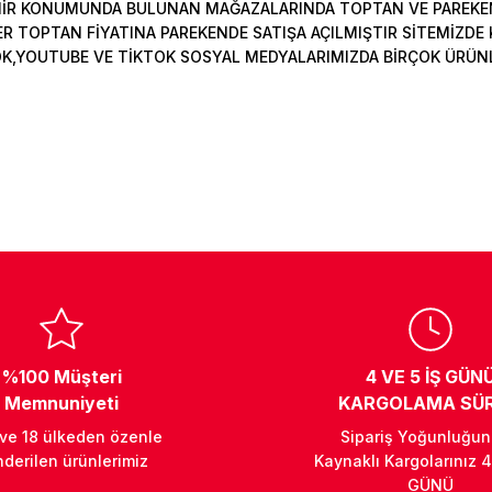
MİR KONUMUNDA BULUNAN MAĞAZALARINDA TOPTAN VE PAREKEN
Deneyimini Paylaş
Yorum Yaz
Soru Sor
 TOPTAN FİYATINA PAREKENDE SATIŞA AÇILMIŞTIR SİTEMİZDE K
OK,YOUTUBE VE TİKTOK SOSYAL MEDYALARIMIZDA BİRÇOK ÜRÜNLER
%100 Müşteri
4 VE 5 İŞ GÜN
Memnuniyeti
KARGOLAMA SÜR
 ve 18 ülkeden özenle
Sipariş Yoğunluğu
derilen ürünlerimiz
Kaynaklı Kargolarınız 4
GÜNÜ