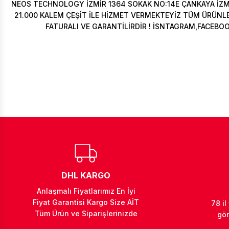
NEOS TECHNOLOGY İZMİR 1364 SOKAK NO:14E ÇANKAYA İZ
21.000 KALEM ÇEŞİT İLE HİZMET VERMEKTEYİZ TÜM ÜRÜNLER
FATURALI VE GARANTİLİRDİR ! İSNTAGRAM,FACEBO
DHL KARGO
Anlaşmalı Fiyatlarımız En İyi
Fiyat Garantisi Kargo Size AİT
78 il
Tüm Ürün ve Siparişlerinizde
gön