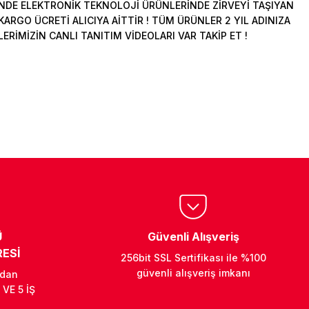
DE ELEKTRONİK TEKNOLOJİ ÜRÜNLERİNDE ZİRVEYİ TAŞIYAN
ARGO ÜCRETİ ALICIYA AİTTİR ! TÜM ÜRÜNLER 2 YIL ADINIZA
İMİZİN CANLI TANITIM VİDEOLARI VAR TAKİP ET !
Ü
Güvenli Alışveriş
ESİ
256bit SSL Sertifikası ile %100
güvenli alışveriş imkanı
ndan
 VE 5 İŞ