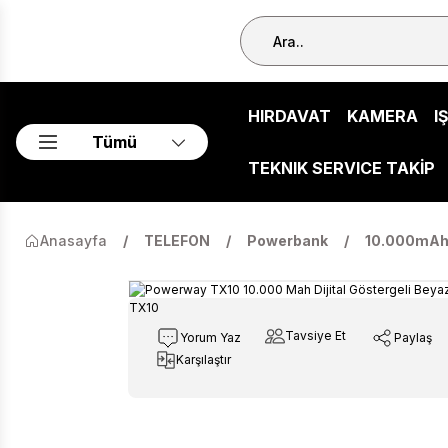
HIRDAVAT
KAMERA
I
Tümü
TEKNIK SERVICE TAKİP
Anasayfa
TELEFON
Powerbank
10.000mA
Tavsiye Et
Yorum Yaz
Paylaş
Karşılaştır