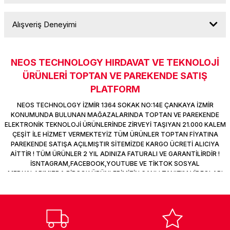
k Parça
d
TV Görüntü Ses Sistemleri
Yazıcı Kablo
Alışveriş Deneyimi
Soru Sor
 & Masa Stand
USB Çoklayıcı
USB Ethernet
NEOS TECHNOLOGY HIRDAVAT VE TEKNOLOJİ
Sitemize ilk yorumu siz yapın!
ÜRÜNLERİ TOPTAN VE PAREKENDE SATIŞ
ndirme
USB Ses Kartı
PLATFORM
Deneyimini Paylaş
NEOS TECHNOLOGY İZMİR 1364 SOKAK NO:14E ÇANKAYA İZMİR
era
Yedekleme Ürünleri
KONUMUNDA BULUNAN MAĞAZALARINDA TOPTAN VE PAREKENDE
ELEKTRONİK TEKNOLOJİ ÜRÜNLERİNDE ZİRVEYİ TAŞIYAN 21.000 KALEM
ÇEŞİT İLE HİZMET VERMEKTEYİZ TÜM ÜRÜNLER TOPTAN FİYATINA
ar
kinası
PAREKENDE SATIŞA AÇILMIŞTIR SİTEMİZDE KARGO ÜCRETİ ALICIYA
AİTTİR ! TÜM ÜRÜNLER 2 YIL ADINIZA FATURALI VE GARANTİLİRDİR !
DOCK
İSNTAGRAM,FACEBOOK,YOUTUBE VE TİKTOK SOSYAL
MEDYALARIMIZDA BİRÇOK ÜRÜNLERİMİZİN CANLI TANITIM VİDEOLARI
VAR TAKİP ET !