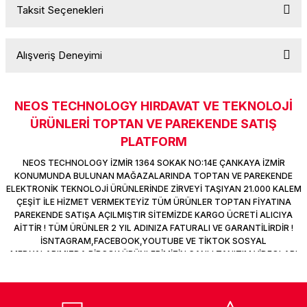
Taksit Seçenekleri
k Parça
d
TV Görüntü Ses Sistemleri
Yazıcı Kablo
Yorum Yaz
Ürün hakkında henüz soru sorulmamış.
 & Masa Stand
USB Çoklayıcı
Alışveriş Deneyimi
Soru Sor
USB Ethernet
NEOS TECHNOLOGY HIRDAVAT VE TEKNOLOJİ
Sitemize ilk yorumu siz yapın!
ndirme
USB Ses Kartı
ÜRÜNLERİ TOPTAN VE PAREKENDE SATIŞ
PLATFORM
era
Yedekleme Ürünleri
Deneyimini Paylaş
NEOS TECHNOLOGY İZMİR 1364 SOKAK NO:14E ÇANKAYA İZMİR
KONUMUNDA BULUNAN MAĞAZALARINDA TOPTAN VE PAREKENDE
ar
kinası
ELEKTRONİK TEKNOLOJİ ÜRÜNLERİNDE ZİRVEYİ TAŞIYAN 21.000 KALEM
ÇEŞİT İLE HİZMET VERMEKTEYİZ TÜM ÜRÜNLER TOPTAN FİYATINA
DOCK
PAREKENDE SATIŞA AÇILMIŞTIR SİTEMİZDE KARGO ÜCRETİ ALICIYA
AİTTİR ! TÜM ÜRÜNLER 2 YIL ADINIZA FATURALI VE GARANTİLİRDİR !
İSNTAGRAM,FACEBOOK,YOUTUBE VE TİKTOK SOSYAL
MEDYALARIMIZDA BİRÇOK ÜRÜNLERİMİZİN CANLI TANITIM VİDEOLARI
VAR TAKİP ET !