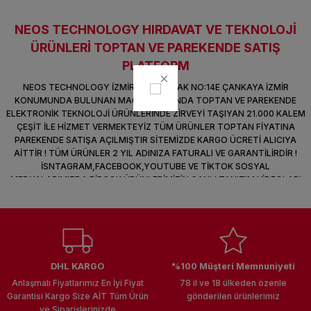
k Parça
d
TV Görüntü Ses Sistemleri
Yazıcı Kablo
NEOS TECHNOLOGY HIRDAVAT VE TEKNOLOJİ
Sitemize ilk yorumu siz yapın!
ÜRÜNLERİ TOPTAN VE PAREKENDE SATIŞ
 & Masa Stand
USB Çoklayıcı
PLATFORM
Deneyimini Paylaş
USB Ethernet
NEOS TECHNOLOGY İZMİR 1364 SOKAK NO:14E ÇANKAYA İZMİR
KONUMUNDA BULUNAN MAĞAZALARINDA TOPTAN VE PAREKENDE
ELEKTRONİK TEKNOLOJİ ÜRÜNLERİNDE ZİRVEYİ TAŞIYAN 21.000 KALEM
ndirme
USB Ses Kartı
ÇEŞİT İLE HİZMET VERMEKTEYİZ TÜM ÜRÜNLER TOPTAN FİYATINA
PAREKENDE SATIŞA AÇILMIŞTIR SİTEMİZDE KARGO ÜCRETİ ALICIYA
era
Yedekleme Ürünleri
AİTTİR ! TÜM ÜRÜNLER 2 YIL ADINIZA FATURALI VE GARANTİLİRDİR !
İSNTAGRAM,FACEBOOK,YOUTUBE VE TİKTOK SOSYAL
MEDYALARIMIZDA BİRÇOK ÜRÜNLERİMİZİN CANLI TANITIM VİDEOLARI
ar
kinası
VAR TAKİP ET !
DOCK
DHL KARGO
%100 Müşteri Memnuniyeti
Anlaşmalı Fiyatlarımız En İyi Fiyat
78 il ve 18 ülkeden özenle
Garantisi Kargo Size AİT Tüm Ürün
gönderilen ürünlerimiz
ve Siparişlerinizde