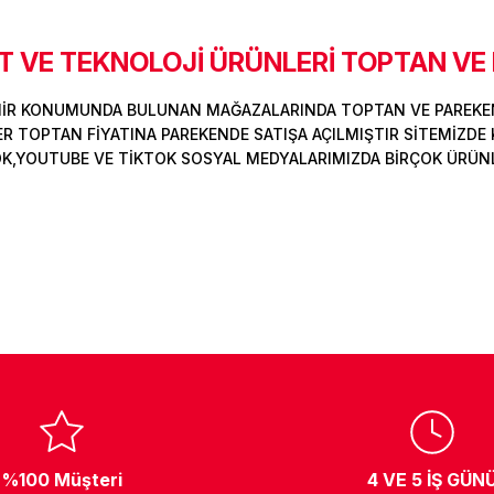
 VE TEKNOLOJİ ÜRÜNLERİ TOPTAN VE
Ürün hakkında henüz soru sorulmamış.
Bu ürüne ilk yorumu siz yapın!
Sitemize ilk yorumu siz yapın!
MİR KONUMUNDA BULUNAN MAĞAZALARINDA TOPTAN VE PAREKEN
Deneyimini Paylaş
Yorum Yaz
Soru Sor
 TOPTAN FİYATINA PAREKENDE SATIŞA AÇILMIŞTIR SİTEMİZDE K
OK,YOUTUBE VE TİKTOK SOSYAL MEDYALARIMIZDA BİRÇOK ÜRÜNLER
%100 Müşteri
4 VE 5 İŞ GÜN