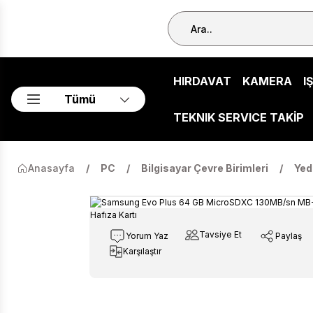
HIRDAVAT
KAMERA
I
Tümü
TEKNIK SERVICE TAKİP
Anasayfa
PC
Bilgisayar Çevre Birimleri
Yed
Tavsiye Et
Yorum Yaz
Paylaş
Karşılaştır