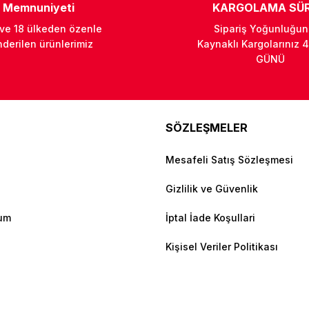
Memnuniyeti
KARGOLAMA SÜR
 ve 18 ülkeden özenle
Sipariş Yoğunluğu
derilen ürünlerimiz
Kaynaklı Kargolarınız 4
GÜNÜ
SÖZLEŞMELER
Mesafeli Satış Sözleşmesi
Gizlilik ve Güvenlik
tum
İptal İade Koşullari
Kişisel Veriler Politikası