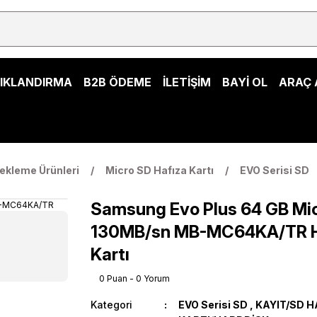
ŞIKLANDIRMA
B2B ÖDEME
İLETİŞİM
BAYİ OL
ARAÇ 
ekleme Ürünleri
Micro SD Hafıza Kartı
EVO Serisi SD
Samsung Evo Plus 64 GB M
130MB/sn MB-MC64KA/TR H
Kartı
0 Puan - 0 Yorum
Kategori
EVO Serisi SD
,
KAYIT/SD H