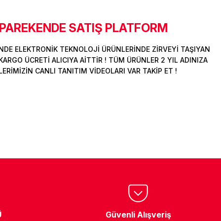
 PAREKENDE SATIŞ PLATFORM
DE ELEKTRONİK TEKNOLOJİ ÜRÜNLERİNDE ZİRVEYİ TAŞIYAN
ARGO ÜCRETİ ALICIYA AİTTİR ! TÜM ÜRÜNLER 2 YIL ADINIZA
İMİZİN CANLI TANITIM VİDEOLARI VAR TAKİP ET !
Ü
Güvenli Alışveriş