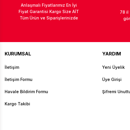
Anlaşmalı Fiyatlarımız En İyi
Fiyat Garantisi Kargo Size AİT
78 il
Tüm Ürün ve Siparişlerinizde
gön
KURUMSAL
YARDIM
İletişim
Yeni Üyelik
İletişim Formu
Üye Girişi
Havale Bildirim Formu
Şifremi Unut
Kargo Takibi