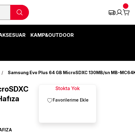
AKSESUAR
KAMP&OUTDOOR
Samsung Evo Plus 64 GB MicroSDXC 130MB/sn MB-MC64KA
icroSDXC
Stokta Yok
afıza
AFIZA