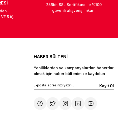
ESİ
256bit SSL Sertifikası ile %100
güvenli alışveriş imkanı
ndan
 VE 5 İŞ
HABER BÜLTENİ
Yeniliklerden ve kampanyalardan haberdar
olmak için haber bültenimize kaydolun
Kayıt Ol