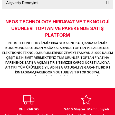
Alışveriş Deneyimi
k Parça
d
TV Görüntü Ses Sistemleri
Yazıcı Kablo
Soru Sor
 & Masa Stand
USB Çoklayıcı
NEOS TECHNOLOGY HIRDAVAT VE TEKNOLOJİ
Sitemize ilk yorumu siz yapın!
ÜRÜNLERİ TOPTAN VE PAREKENDE SATIŞ
USB Ethernet
PLATFORM
Deneyimini Paylaş
ndirme
USB Ses Kartı
NEOS TECHNOLOGY İZMİR 1364 SOKAK NO:14E ÇANKAYA İZMİR
KONUMUNDA BULUNAN MAĞAZALARINDA TOPTAN VE PAREKENDE
ELEKTRONİK TEKNOLOJİ ÜRÜNLERİNDE ZİRVEYİ TAŞIYAN 21.000 KALEM
era
Yedekleme Ürünleri
ÇEŞİT İLE HİZMET VERMEKTEYİZ TÜM ÜRÜNLER TOPTAN FİYATINA
PAREKENDE SATIŞA AÇILMIŞTIR SİTEMİZDE KARGO ÜCRETİ ALICIYA
ar
kinası
AİTTİR ! TÜM ÜRÜNLER 2 YIL ADINIZA FATURALI VE GARANTİLİRDİR !
İSNTAGRAM,FACEBOOK,YOUTUBE VE TİKTOK SOSYAL
MEDYALARIMIZDA BİRÇOK ÜRÜNLERİMİZİN CANLI TANITIM VİDEOLARI
DOCK
VAR TAKİP ET !
DHL KARGO
%100 Müşteri Memnuniyeti