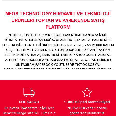
k Parça
d
TV Görüntü Ses Sistemleri
Yazıcı Kablo
NEOS TECHNOLOGY HIRDAVAT VE TEKNOLOJİ
Sitemize ilk yorumu siz yapın!
 & Masa Stand
USB Çoklayıcı
ÜRÜNLERİ TOPTAN VE PAREKENDE SATIŞ
PLATFORM
USB Ethernet
Deneyimini Paylaş
NEOS TECHNOLOGY İZMİR 1364 SOKAK NO:14E ÇANKAYA İZMİR
KONUMUNDA BULUNAN MAĞAZALARINDA TOPTAN VE PAREKENDE
ndirme
USB Ses Kartı
ELEKTRONİK TEKNOLOJİ ÜRÜNLERİNDE ZİRVEYİ TAŞIYAN 21.000 KALEM
ÇEŞİT İLE HİZMET VERMEKTEYİZ TÜM ÜRÜNLER TOPTAN FİYATINA
PAREKENDE SATIŞA AÇILMIŞTIR SİTEMİZDE KARGO ÜCRETİ ALICIYA
era
Yedekleme Ürünleri
AİTTİR ! TÜM ÜRÜNLER 2 YIL ADINIZA FATURALI VE GARANTİLİRDİR !
İSNTAGRAM,FACEBOOK,YOUTUBE VE TİKTOK SOSYAL
ar
kinası
MEDYALARIMIZDA BİRÇOK ÜRÜNLERİMİZİN CANLI TANITIM VİDEOLARI
VAR TAKİP ET !
DOCK
DHL KARGO
%100 Müşteri Memnuniyeti
Anlaşmalı Fiyatlarımız En İyi Fiyat
78 il ve 18 ülkeden özenle
Garantisi Kargo Size AİT Tüm Ürün
gönderilen ürünlerimiz